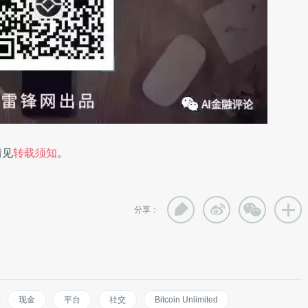
情见
转载须知
。
分享：
现金
平台
社交
Bitcoin Unlimited