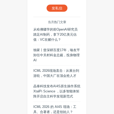
发私信
当月热门文章
从哈佛辍学的前OpenAI研究员
踏足AI制药，拿下20亿美元估
值：VC在赌什么？
独家丨曾深耕百度17年，喻友平
卸任中关村科金总裁，投身物理
AI
ICML 2026现场直击：从展台到
游轮，中国大厂在顶会抢人才
晶泰科技发布AI4S原生操作系统
XtalPi Science ，以多智能体矩
阵开启自主科学发现新范式
ICML 2026 的 AI4S 现场：工
具、合著者，还是创始人？