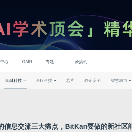
动中心
GAIR
专题
爱搞机
金融科技
医疗科技
芯片
政企安全
智慧城市
的信息交流三大痛点，BitKan要做的新社区