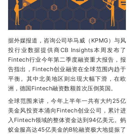
开
课
活
据外媒报道，咨询公司毕马威（KPMG）与风
投行业数据提供商CB Insights本周发布了
动
Fintech行业今年第二季度融资重大报告，报
告指出，Fintech创业融资在全球范围内趋于
中
平衡。其中北美地区则出现大幅下滑，在欧
洲，德国Fintech融资数额首次压倒英国。
心
全球范围来讲，今年上半年一共有大约25亿
GAIR
美金风投资本涌向Fintech创业公司，累计进
入Fintech领域的整体资金达到94亿美元。蚂
专
蚁金服高达45亿美金的B轮融资极大地提振了