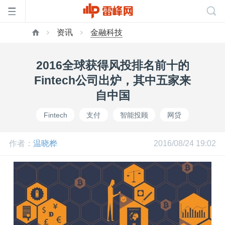
资讯
金融科技
首
2016全球获得风投排名前十的
页
Fintech公司出炉，其中五家来
自中国
雷
Fintech
支付
智能投顾
网贷
峰
作者：
温晓桦
2016/08/24 19:02
网
公