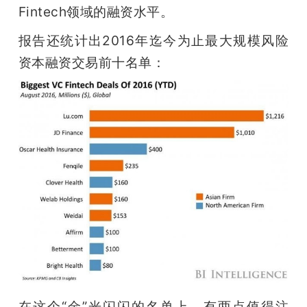
Fintech领域的融资水平。
题
报告还统计出2016年迄今为止最大规模风险
资本融资交易前十名单：
爱
搞
机
在这个“金”光闪闪的名单上，有两点值得注