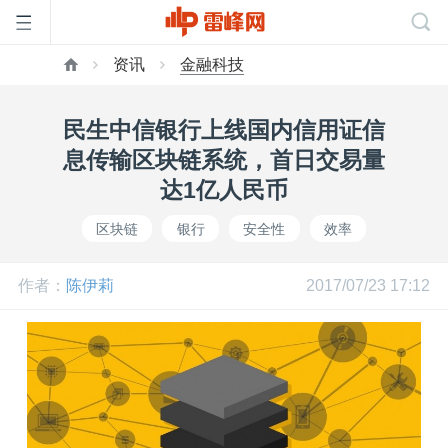
资讯
金融科技
首
民生中信银行上线国内信用证信
页
息传输区块链系统，首日交易量
达1亿人民币
雷
区块链
银行
安全性
效率
峰
作者：
陈伊莉
2017/07/23 17:12
网
公