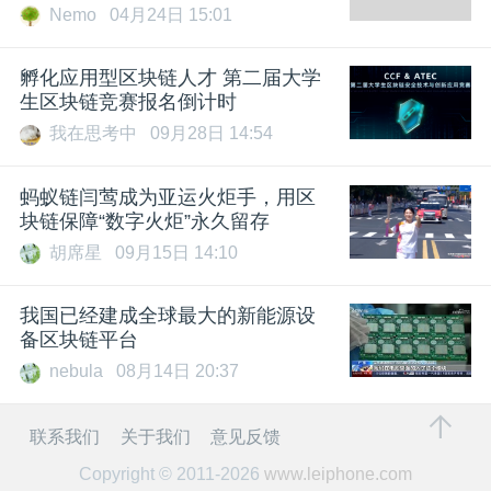
Nemo
04月24日 15:01
孵化应用型区块链人才 第二届大学
生区块链竞赛报名倒计时
我在思考中
09月28日 14:54
蚂蚁链闫莺成为亚运火炬手，用区
块链保障“数字火炬”永久留存
胡席星
09月15日 14:10
我国已经建成全球最大的新能源设
备区块链平台
nebula
08月14日 20:37
联系我们
关于我们
意见反馈
Copyright © 2011-2026
www.leiphone.com