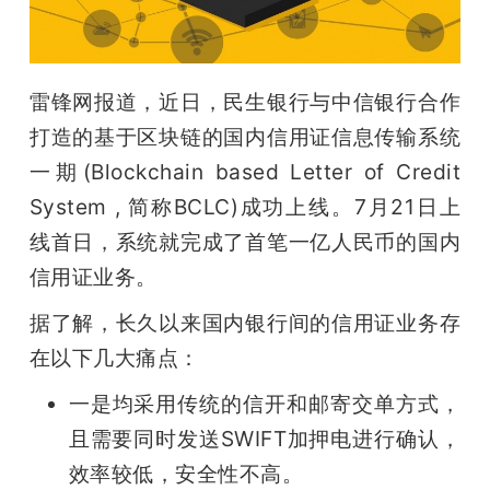
开
课
雷锋网报道，近日，民生银行与中信银行合作
活
打造的基于区块链的国内信用证信息传输系统
一期(Blockchain based Letter of Credit 
动
System , 简称BCLC)成功上线。7月21日上
线首日，系统就完成了首笔一亿人民币的国内
中
信用证业务。
据了解，长久以来国内银行间的信用证业务存
心
在以下几大痛点：
GAIR
一是均采用传统的信开和邮寄交单方式，
且需要同时发送SWIFT加押电进行确认，
专
效率较低，安全性不高。