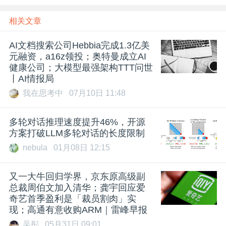
相关文章
AI文档搜索公司Hebbia完成1.3亿美
元融资，a16z领投；奥特曼成立AI
健康公司；大模型最强架构TTT问世
丨AI情报局
我在思考中
07月10日 11:48
多轮对话推理速度提升46%，开源
方案打破LLM多轮对话的长度限制
nebula
01月08日 12:15
​又一大牛回归学界，京东原高级副
总裁周伯文加入清华；龚宇回应爱
奇艺首季盈利是「裁员割肉」实
现；高通有意收购ARM｜雷峰早报
吴彤
05月31日 09:01