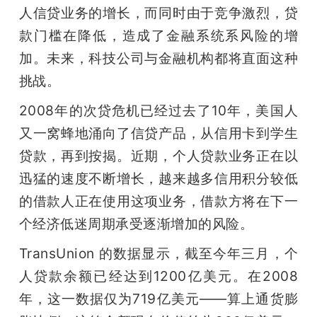
开
人信贷业务的增长，而同时由于竞争激烈，贷
款门槛在降低，造成了金融系统系风险的增
课
加。未来，科技公司与金融机构都将直面这种
挑战。
活
2008年的次贷危机已经过去了10年，美国人
动
又一窝蜂地涌向了信贷产品，从信用卡到学生
贷款，再到按揭。近期，个人贷款业务正在以
中
迅猛的速度不断增长，越来越多信用积分较低
的借款人正在使用这项业务，借款方将在下一
心
个经济低迷周期承受逐渐增加的风险。
TransUnion 的数据显示，截至今年三月，个
GAIR
人贷款余额已经达到1200亿美元。在2008
年，这一数据仅为719亿美元——算上通货膨
专