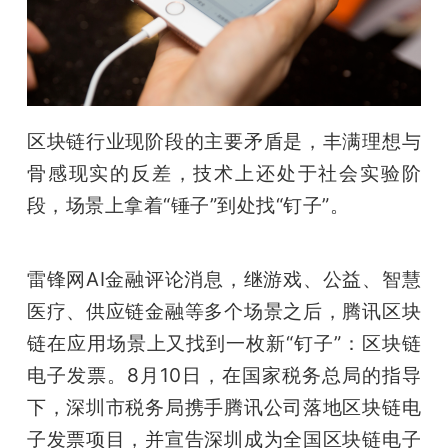
开
课
活
区块链行业现阶段的主要矛盾是，丰满理想与
骨感现实的反差，技术上还处于社会实验阶
动
段，场景上拿着“锤子”到处找“钉子”。 
中
雷锋网AI金融评论消息，继游戏、公益、智慧
心
医疗、供应链金融等多个场景之后，腾讯区块
链在应用场景上又找到一枚新“钉子”：区块链
GAIR
电子发票。8月10日，在国家税务总局的指导
下，深圳市税务局携手腾讯公司落地区块链电
专
子发票项目，并宣告深圳成为全国区块链电子