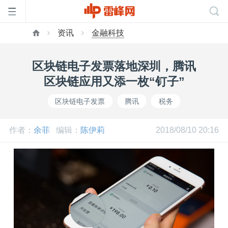
资讯
金融科技
首
区块链电子发票落地深圳，腾讯
页
区块链应用又添一枚“钉子”
区块链电子发票
腾讯
税务
雷
作者：
余菲
编辑：
陈伊莉
2018/08/10 20:16
峰
网
公