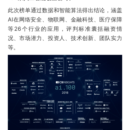
开
此次榜单通过数据和智能算法得出结论，涵盖
课
AI在网络安全、物联网、金融科技、医疗保障
等26个行业的应用，评判标准囊括融资情
活
况、市场潜力、投资人、技术创新、团队实力
等。
动
中
心
GAIR
专