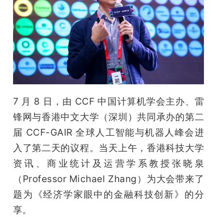
开
课
活
动
7 月 8 日，由 CCF 中国计算机学会主办、雷
锋网与香港中文大学（深圳）共同承办的第二
中
届 CCF-GAIR 全球人工智能与机器人峰会进
入了第二天的议程。当天上午，香港科技大学
心
资讯、商业统计及运营学系教授张晓泉
GAIR
（Professor Michael Zhang）为大会带来了
题为《经济学家眼中的金融科技创新》的分
专
享。