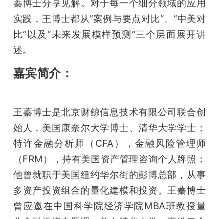
蓁博士分享见解。对于每一个细分领域的应用
题
实践，王博士都从“案例与要点对比”、“中美对
比”以及“未来发展模样预测”三个层面展开讲
爱
述。
嘉宾简介：
搞
机
王蓁博士是北京财鲸信息技术有限公司联合创
始人，美国康奈尔大学博士、清华大学学士；
特许金融分析师（CFA），金融风险管理师
（FRM），持有美国资产管理咨询个人牌照；
他曾就职于美国纽约华尔街的彭博总部，从事
多资产投资组合的量化建模和投资。王蓁博士
曾应邀在中国科学院经济学院MBA班教授量