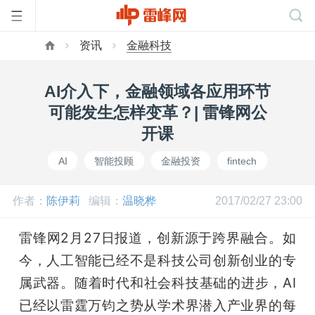
资讯
金融科技
首
AI介入下，金融领域各应用环节
页
可能发生怎样变革？| 雷锋网公
开课
雷
AI
智能投顾
金融投资
fintech
峰
作者：
陈伊莉
编辑：
温晓桦
2017/02/27 23:00
网
雷锋网2月27日报道，创新源于跨界融合。如
今，人工智能已经不是科技公司创新创业的专
公
属武器。随着时代和社会科技基础的进步，AI
已经以雷霆万钧之势从学术界潜入产业界的每