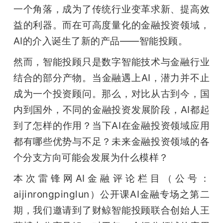
开
一个角落，成为了传统行业变革求新、提高效
益的利器。而在可高度量化的金融投资领域，
课
AI的介入诞生了新的产品——智能投顾。
然而，智能投顾只是数字智能技术与金融行业
活
结合的部分产物。当金融遇上AI，潜力并不止
动
成为一个投资顾问。那么，对比从古到今，国
内到国外，不同的金融投资发展阶段，AI都起
中
到了怎样的作用？当下AI在金融投资领域应用
都有哪些优势与不足？未来金融投资领域的各
心
个分支方向可能会发展为什么模样？
本次雷锋网AI金融评论栏目（公号：
GAIR
aijinrongpinglun）公开课AI金融专场之第二
期，我们邀请到了财鲸智能投顾联合创始人王
专