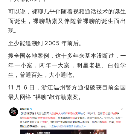
开
可以说，裸聊几乎伴随着视频通话技术的诞生
课
而诞生，裸聊勒索又伴随着裸聊的诞生而出
现。
活
至少能追溯到 2005 年前后。
动
搜全国各地案例，这十多年来基本没断过，一
年一小案，两年一大案，明星老板、白领学
中
生，普通百姓，大小通吃。
11 月 6 日，浙江温州警方通报破获目前全国
心
最大网络 “裸聊”敲诈勒索案。
GAIR
专