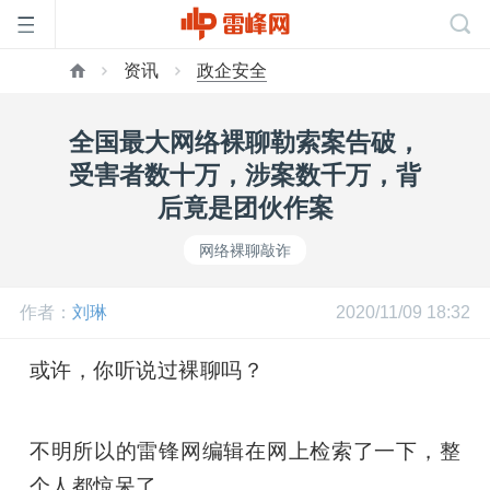
资讯
政企安全
首
全国最大网络裸聊勒索案告破，
页
受害者数十万，涉案数千万，背
后竟是团伙作案
雷
网络裸聊敲诈
峰
作者：
刘琳
2020/11/09 18:32
网
或许，你听说过裸聊吗？
公
不明所以的雷锋网编辑在网上检索了一下，整
个人都惊呆了。