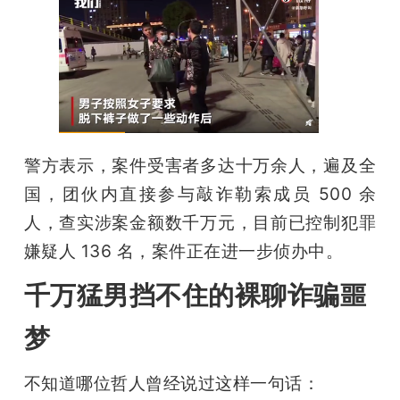
题
爱
搞
警方表示，案件受害者多达十万余人，遍及全
国，团伙内直接参与敲诈勒索成员 500 余
机
人，查实涉案金额数千万元，目前已控制犯罪
嫌疑人 136 名，案件正在进一步侦办中。
千万猛男挡不住的裸聊诈骗噩
梦
不知道哪位哲人曾经说过这样一句话：