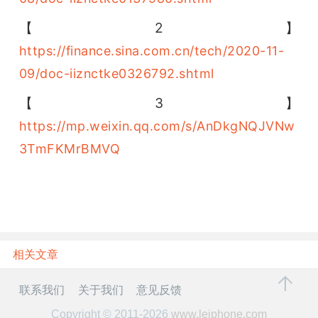
【2】
https://finance.sina.com.cn/tech/2020-11-
09/doc-iiznctke0326792.shtml
【3】
https://mp.weixin.qq.com/s/AnDkgNQJVNw
3TmFKMrBMVQ
相关文章
联系我们
关于我们
意见反馈
Copyright © 2011-2026
www.leiphone.com