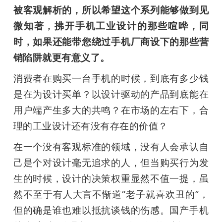
开
被客观解析的，所以希望这个系列能够做到见
微知著，拂开手机工业设计的那些喧哗，同
课
时，如果还能带您绕过手机厂商设下的那些营
销陷阱就更有意义了。
活
消费者在购买一台手机的时候，到底有多少钱
动
是在为设计买单？以设计驱动的产品到底能在
用户端产生多大的共鸣？在市场的左右下，合
中
理的工业设计还有没有存在的价值？
在一个没有客观标准的领域，没有人会承认自
心
己是个对设计毫无追求的人，但当购买行为发
生的时候，设计的决策权重显然不值一提，虽
GAIR
然不至于有人大言不惭道“老子就喜欢丑的”，
但的确是谁也难以抵抗谈钱的伤感。国产手机
专