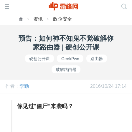
资讯
政企安全
首
预告：如何神不知鬼不觉破解你
页
家路由器 | 硬创公开课
硬创公开课
GeekPwn
路由器
雷
破解路由器
峰
作者：
李勤
2016/10/24 17:14
网
你见过“僵尸”来袭吗？
公