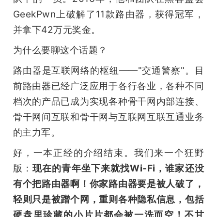
GeekPwn上破解了11款路由器，获得冠军，
题
并拿下42万元奖金。
爱
为什么要聊这个话题？
路由器是互联网络的枢纽——"交通警察"。目
搞
前路由器已经广泛应用于各行各业，各种不同
档次的产品已成为实现各种骨干网内部连接、
机
骨干网间互联和骨干网与互联网互联互通业务
的主力军。
好，一本正经的介绍结束。我们来一个狂野
版：
现在的青年坐下来就找Wi-Fi，谁家还没
有个把路由器啊！你家路由器要是被人破了，
轻则只是被蹭个网，重则各种隐私信息，包括
硬盘里珍藏的小片片都会被一洗而空！不甘