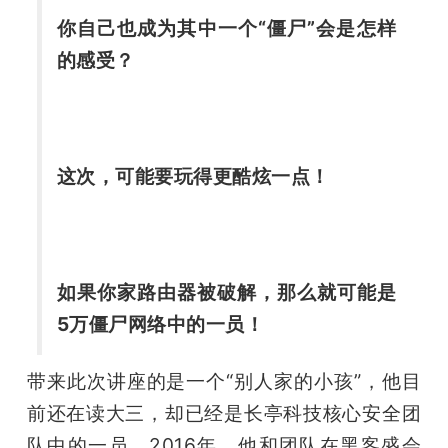
开
你自己也成为其中一个“僵尸”会是怎样
的感受？
课
活
这次，可能要玩得更酷炫一点！
动
中
如果你家路由器被破解，那么就可能是
心
5万僵尸网络中的一员！
GAIR
带来此次讲座的是一个“别人家的小孩”，他目
前还在读大三，却已经是长亭科技核心安全团
专
队中的一员。2016年，他和团队在黑客盛会