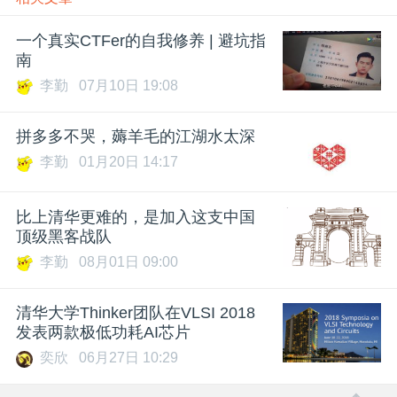
一个真实CTFer的自我修养 | 避坑指
南
李勤
07月10日 19:08
拼多多不哭，薅羊毛的江湖水太深
李勤
01月20日 14:17
比上清华更难的，是加入这支中国
顶级黑客战队
李勤
08月01日 09:00
清华大学Thinker团队在VLSI 2018
发表两款极低功耗AI芯片
奕欣
06月27日 10:29