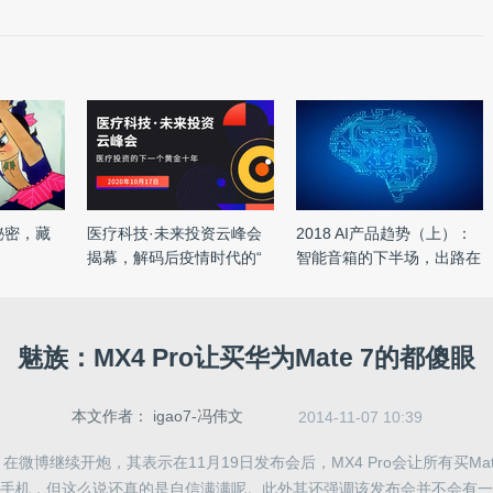
秘密，藏
医疗科技·未来投资云峰会
2018 AI产品趋势（上）：
揭幕，解码后疫情时代的“
智能音箱的下半场，出路在
...
何 ...
魅族：MX4 Pro让买华为Mate 7的都傻眼
本文作者：
igao7-冯伟文
2014-11-07 10:39
 在微博继续开炮，其表示在11月19日发布会后，MX4 Pro会让所有买Ma
好的手机，但这么说还真的是自信满满呢。此外其还强调该发布会并不会有一直