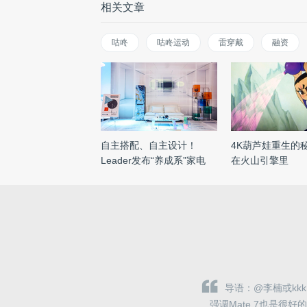
相关文章
咕咚
咕咚运动
雷穿戴
融资
自主搭配、自主设计！
4K葫芦娃重生的
Leader发布“养成系”家电
在火山引擎里
导语：@李楠或kkk
强调Mate 7也是很