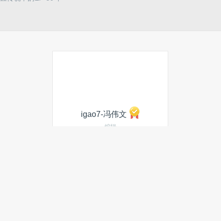
igao7-冯伟文
编辑
你好，地球人
发私信
当月热门文章