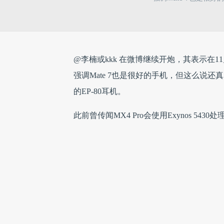
@李楠或kkk 在微博继续开炮，其表示在11月
强调Mate 7也是很好的手机，但这么说
的EP-80耳机。
此前曾传闻MX4 Pro会使用Exynos 5
雷峰网原创文章，未经授权禁止转载。详
0
人收藏