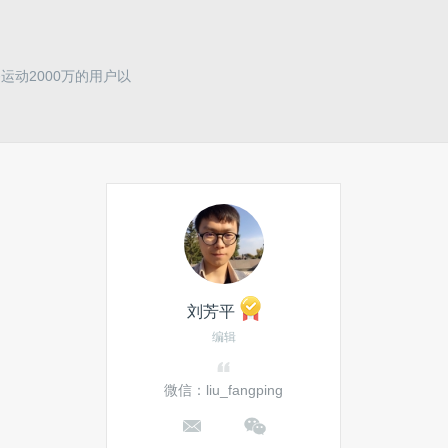
动2000万的用户以
刘芳平
编辑
微信：liu_fangping