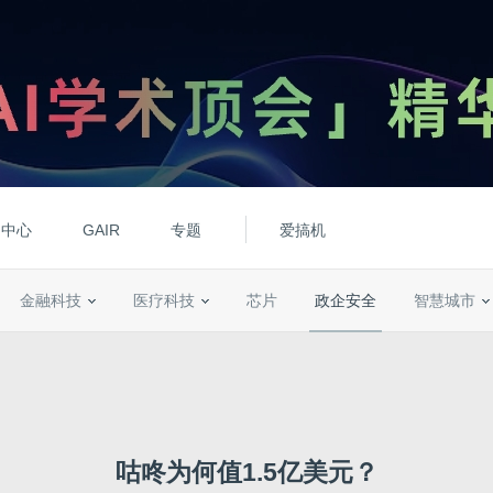
动中心
GAIR
专题
爱搞机
金融科技
医疗科技
芯片
政企安全
智慧城市
咕咚为何值1.5亿美元？