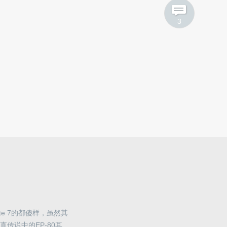
3
te 7的都傻样，虽然其
传说中的EP-80耳