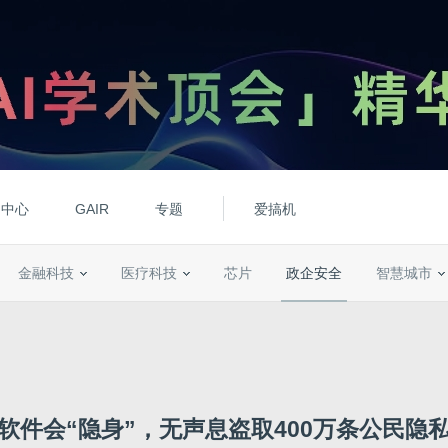
动中心
GAIR
专题
爱搞机
金融科技
医疗科技
芯片
政企安全
智慧城市
软件会“隐身”，无声息盗取400万条公民隐