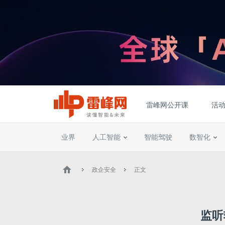
雷峰网公开课
活
业界
人工智能
智能驾驶
数智化
政企安全
正文
监听