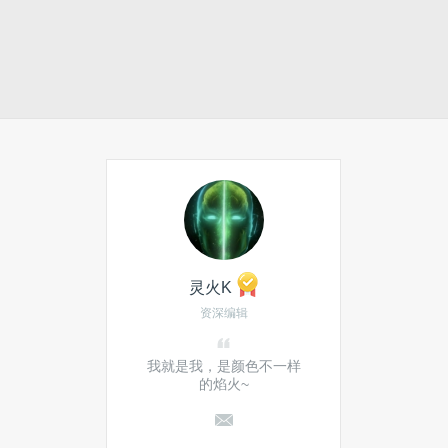
灵火K
资深编辑
我就是我，是颜色不一样
的焰火~