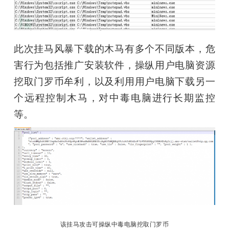
题
此次挂马风暴下载的木马有多个不同版本，危
爱
害行为包括推广安装软件，操纵用户电脑资源
搞
挖取门罗币牟利，以及利用用户电脑下载另一
个远程控制木马，对中毒电脑进行长期监控
机
等。
该挂马攻击可操纵中毒电脑挖取门罗币