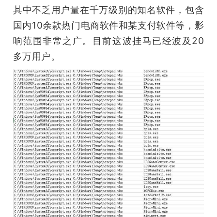
开
其中不乏用户量在千万级别的知名软件，包含
国内10余款热门电商软件和某支付软件等，影
课
响范围非常之广。目前这波挂马已经波及20
多万用户。
活
动
中
心
GAIR
专