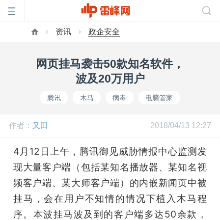
资讯
政企安全
首
网页挂马袭击50款知名软件，
页
波及20万用户
腾讯
木马
病毒
电脑管家
雷
作者：
又田
2018/04/13 12:27
峰
4月12日上午，腾讯御见威胁情报中心监测发
网
现大量客户端（包括某知名播放器、某知名视
频客户端、某大师客户端）的内嵌新闻页中被
公
挂马，会在用户不知情的情况下植入木马程
序。本波挂马波及到的客户端多达50余款，