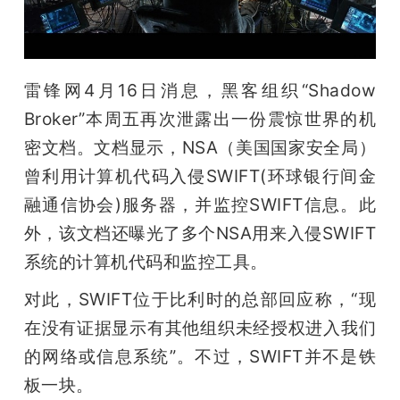
开
课
雷锋网4月16日消息，黑客组织“Shadow 
活
Broker”本周五再次泄露出一份震惊世界的机
密文档。文档显示，NSA（美国国家安全局）
动
曾利用计算机代码入侵SWIFT(环球银行间金
融通信协会)服务器，并监控SWIFT信息。此
中
外，该文档还曝光了多个NSA用来入侵SWIFT
系统的计算机代码和监控工具。
心
对此，SWIFT位于比利时的总部回应称，“现
GAIR
在没有证据显示有其他组织未经授权进入我们
的网络或信息系统”。不过，SWIFT并不是铁
专
板一块。