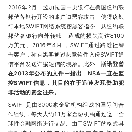
2016年2月，孟加拉国中央银行在美国纽约联
题
邦储备银行开设的账户遭黑客攻击，使得该银
行本地SWIFT网络系统按黑客指令，从纽约联
爱
邦储备银行向外转账，造成的损失高达8100
万美元。2016年4月 ，SWIFT通过路透社警
搞
告客户，称有黑客通过恶意软件入侵SWIFT通
机
信平台发送诈骗短信的现象。此外，
斯诺登曾
在2013年公布的文件中指出，NSA一直在监
控SWIFT信息，其目的在于迅速发现资助犯
罪活动的资金往来。
SWIFT是由3000家金融机构组成的国际间合
作组织，每天大约1.1万家金融机构通过这一全
球性金融网络进行交易。由于SWIFT的格式具