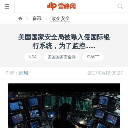
资讯
政企安全
首
美国国家安全局被曝入侵国际银
页
行系统，为了监控......
NSA
美国国家安全局
SWIFT
雷
作者：
周翔
2017/04/16 09:27
峰
网
公