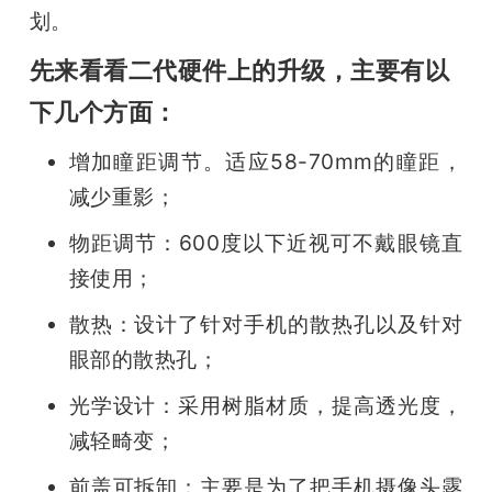
划。
题
先来看看二代硬件上的升级，主要有以
爱
下几个方面：
增加瞳距调节。适应58-70mm的瞳距，
搞
减少重影；
机
物距调节：600度以下近视可不戴眼镜直
接使用；
散热：设计了针对手机的散热孔以及针对
眼部的散热孔；
光学设计：采用树脂材质，提高透光度，
减轻畸变；
前盖可拆卸：主要是为了把手机摄像头露