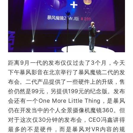
开
课
活
动
距离9月一代的发布仅仅过去了3个月，今天
下午暴风影音在北京举行了暴风魔镜二代的发
中
布会。二代产品提供了一些硬件上的升级，售
心
价仍然是99元，另提供199元的纪念版。发布
会还有一个One More Little Thing，是暴风
GAIR
仍在开发当中的个人全景摄像机魔镜360。但
对于这次仅30分钟的发布会，CEO冯鑫讲得
专
最多的不是硬件，而是暴风对VR内容的规