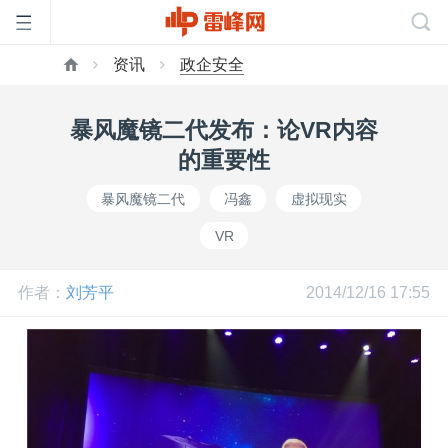
资讯
政企安全
首
暴风魔镜二代发布：论VR内容
页
的重要性
暴风魔镜二代
冯鑫
虚拟现实
雷
VR
峰
作者：
刘芳平
2014/12/16 17:55
网
公