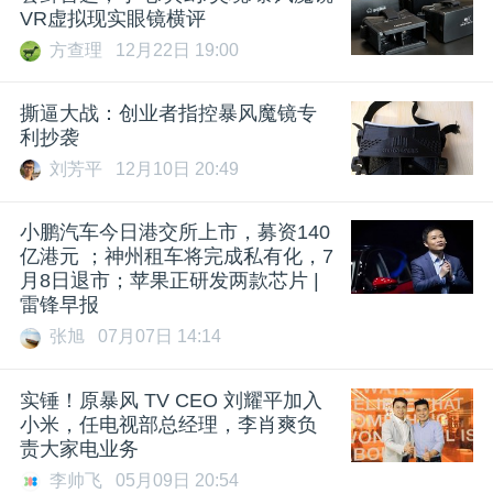
VR虚拟现实眼镜横评
方查理
12月22日 19:00
撕逼大战：创业者指控暴风魔镜专
利抄袭
刘芳平
12月10日 20:49
小鹏汽车今日港交所上市，募资140
亿港元 ；神州租车将完成私有化，7
月8日退市；苹果正研发两款芯片 |
雷锋早报
张旭
07月07日 14:14
实锤！原暴风 TV CEO 刘耀平加入
小米，任电视部总经理，李肖爽负
责大家电业务
李帅飞
05月09日 20:54