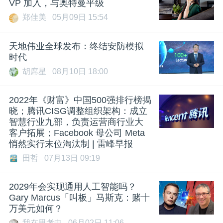
VP 加入，与奥特曼平级
郑佳美
05月09日 15:54
天地伟业全球发布：终结安防模拟
时代
胡席星
08月10日 18:00
2022年《财富》中国500强排行榜揭
晓；腾讯CISG调整组织架构：成立
智慧行业九部，负责运营商行业大
客户拓展；Facebook 母公司 Meta
悄然实行末位淘汰制 | 雷峰早报
田哲
07月13日 09:19
2029年会实现通用人工智能吗？
Gary Marcus「叫板」马斯克：赌十
万美元如何？
我在思考中
06月02日 11:06