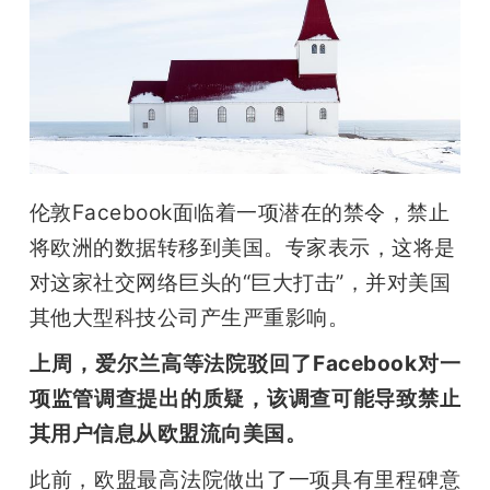
开
课
活
动
伦敦Facebook面临着一项潜在的禁令，禁止
将欧洲的数据转移到美国。专家表示，这将是
中
对这家社交网络巨头的“巨大打击”，并对美国
其他大型科技公司产生严重影响。
心
上周，爱尔兰高等法院驳回了Facebook对一
项监管调查提出的质疑，该调查可能导致禁止
GAIR
其用户信息从欧盟流向美国。
专
此前，欧盟最高法院做出了一项具有里程碑意