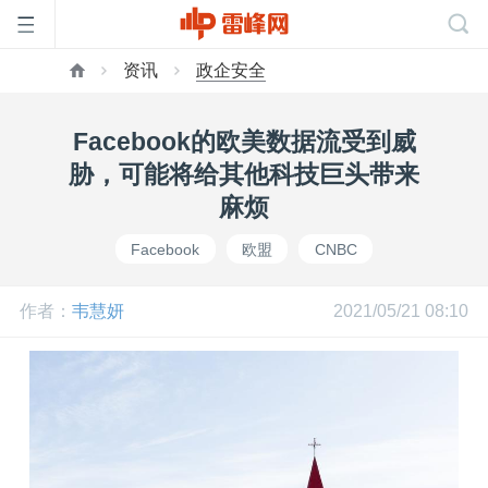
资讯
政企安全
首
Facebook的欧美数据流受到威
页
胁，可能将给其他科技巨头带来
麻烦
雷
Facebook
欧盟
CNBC
峰
作者：
韦慧妍
2021/05/21 08:10
网
公