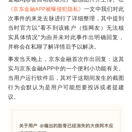
开
一文中我们对此
《京东金融APP被曝侵犯隐私》
次事件的来龙去脉进行了详细整理，其中提到
课
当时官方以“看不到该账户（指网友）无法核
活
实具体情况”为由并未对此事作出明确回复，
并称会在私聊了解详情后予以解决。
动
事发当天晚上，京东金融首次作出回复：这其
实与京东金融APP中的一个便利小功能有关。
中
当用户运行软件后，其对于这期间发生的截图
行为会默认为是用户可能想要投诉或者提建
心
议。
GAIR
专