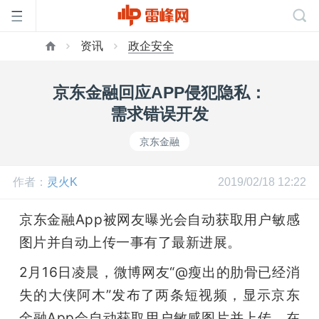
资讯
政企安全
首
京东金融回应APP侵犯隐私：
页
需求错误开发
京东金融
雷
作者：
灵火K
2019/02/18 12:22
峰
京东金融App被网友曝光会自动获取用户敏感
网
图片并自动上传一事有了最新进展。
2月16日凌晨，微博网友“@瘦出的肋骨已经消
公
失的大侠阿木”发布了两条短视频，显示京东
金融App会自动获取用户敏感图片并上传。在