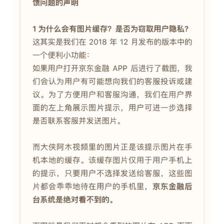
题
爱
搞
机