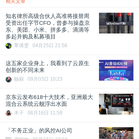
相关文章
知名律所高级合伙人高准将接替周
受资出任字节CFO，曾参与操盘京
东、美团、小米、拼多多、滴滴等
多起并购及私募项目
覃倩雯
04月25日 21:56
这五家企业身上，我看到了云原生
创新的不同未来
杨丽
09月03日 10:23
京东云发布618十大技术，亚洲最大
混合云系统云舰浮出水面
木子
06月16日 11:59
「不务正业」的风控AI公司