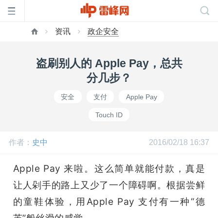
资讯
政企安全
首
盗刷别人的 Apple Pay，总共
页
分几步？
安全
支付
Apple Pay
雷
Touch ID
峰
作者：
史中
2016/02/18 16:37
网
Apple Pay 来啦。这么简单就能付款，真是
让人剁手的路上又少了一个障碍啊。根据尝鲜
公
的童鞋体验，用Apple Pay 支付有一种“德
芙”般丝滑的感觉。