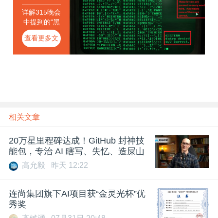
详解315晚会
中提到的“黑
客手法”
查看更多文
章
相关文章
20万星里程碑达成！GitHub 封神技
能包，专治 AI 瞎写、失忆、造屎山
高允毅
昨天 12:22
连尚集团旗下AI项目获“金灵光杯”优
秀奖