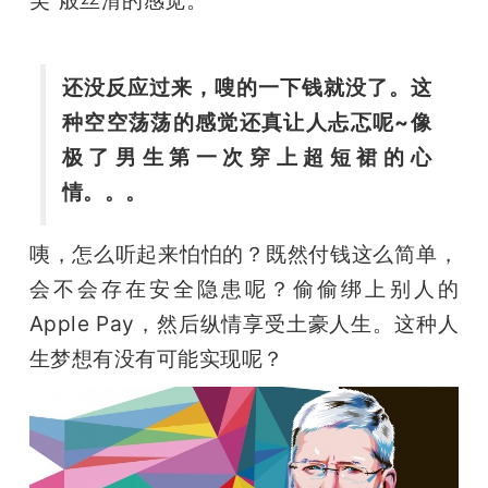
开
课
还没反应过来，嗖的一下钱就没了。这
种空空荡荡的感觉还真让人忐忑呢~像
活
极了男生第一次穿上超短裙的心
情。。。
动
咦，怎么听起来怕怕的？既然付钱这么简单，
中
会不会存在安全隐患呢？偷偷绑上别人的
Apple Pay，然后纵情享受土豪人生。这种人
心
生梦想有没有可能实现呢？
GAIR
专