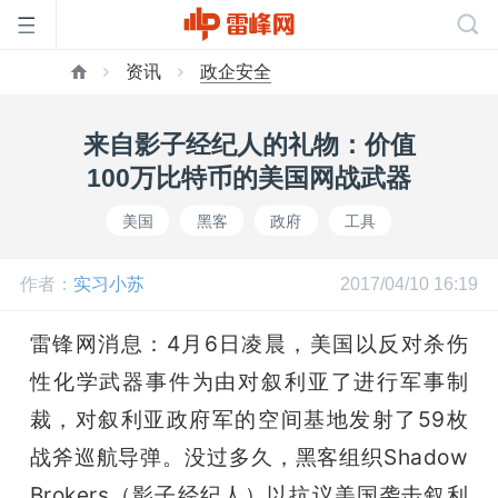
资讯
政企安全
首
来自影子经纪人的礼物：价值
页
100万比特币的美国网战武器
美国
黑客
政府
工具
雷
作者：
实习小苏
2017/04/10 16:19
峰
雷锋网消息：4月6日凌晨，美国以反对杀伤
网
性化学武器事件为由对叙利亚了进行军事制
裁，对叙利亚政府军的空间基地发射了59枚
公
战斧巡航导弹。
没过多久，黑客组织Shadow 
Brokers（影子经纪人）以抗议美国袭击叙利