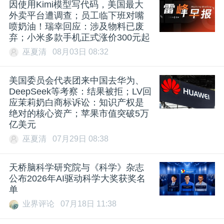
因使用Kimi模型写代码，美国最大
外卖平台遭调查；员工临下班对嘴
喷奶油！瑞幸回应：涉及物料已废
弃；小米多款手机正式涨价300元起
巫夏清
08月03日 08:32
美国委员会代表团来中国去华为、
DeepSeek等考察：结果被拒；LV回
应茉莉奶白商标诉讼：知识产权是
绝对的核心资产；苹果市值突破5万
亿美元
巫夏清
07月29日 08:38
天桥脑科学研究院与《科学》杂志
公布2026年AI驱动科学大奖获奖名
单
业界评论
07月18日 11:38