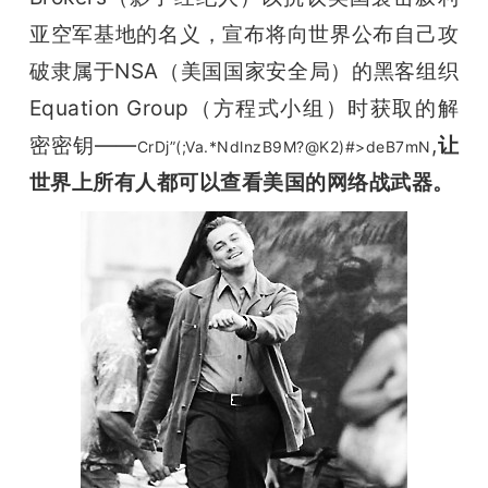
开
亚空军基地的名义，宣布将向世界公布自己攻
破隶属于NSA（美国国家安全局）的黑客组织
课
Equation Group（方程式小组）时获取的解
活
密密钥——
,
让
CrDj”(;Va.*NdlnzB9M?@K2)#>deB7mN
世界上所有人都可以查看美国的网络战武器。
动
中
心
GAIR
专