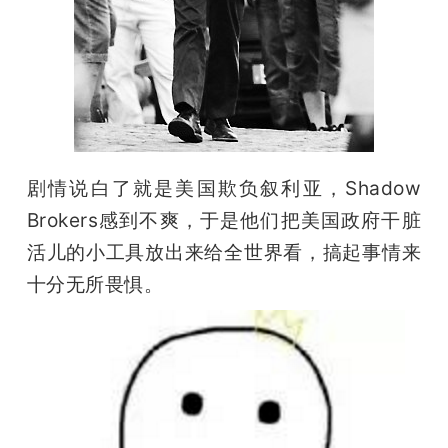
题
爱
搞
剧情说白了就是美国欺负叙利亚，Shadow 
机
Brokers感到不爽，于是他们把美国政府干脏
活儿的小工具放出来给全世界看，搞起事情来
十分无所畏惧。