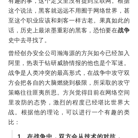
有趣的事，这个定义里没有提到互联网。根据
开
这个说法，黑客就远远不用囿于网络世界，甚
课
至这个职业应该和刺客一样古老。果真如此的
话，历史上最浓墨重彩的黑客，恐怕要在
战争
活
史中去寻找了。
曾经创办安全公司瀚海源的方兴如今已经加入
动
阿里，热衷于钻研威胁情报的他也是个军迷。
战争是人类冲突的最高形式，在战争中攻守双
中
方会把各自的大脑燃烧到极限，所采取的攻守
策略往往匪夷所思。方兴觉得目前在网络空间
心
里攻防的态势，激烈的程度已经堪比世界大
战。根据他的理论，可以进行一个有趣的类
GAIR
比：
专
1、在战争中，双方会从技术的对抗，