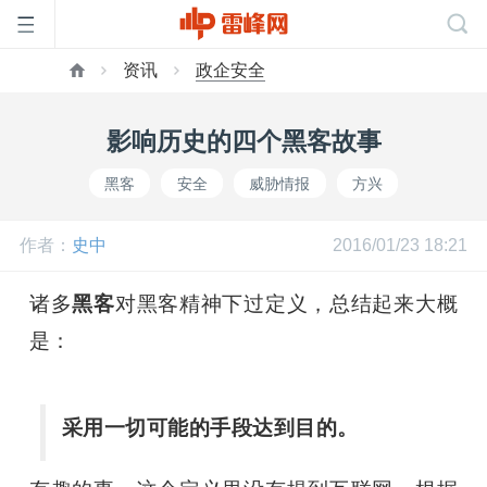
资讯
政企安全
首
影响历史的四个黑客故事
页
黑客
安全
威胁情报
方兴
雷
作者：
史中
2016/01/23 18:21
峰
诸多
黑客
对黑客精神下过定义，总结起来大概
是：
网
采用一切可能的手段达到目的。
公