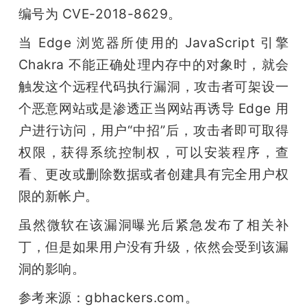
开
编号为 CVE-2018-8629。
当 Edge 浏览器所使用的 JavaScript 引擎 
课
Chakra 不能正确处理内存中的对象时，就会
活
触发这个远程代码执行漏洞，攻击者可架设一
个恶意网站或是渗透正当网站再诱导 Edge 用
动
户进行访问，用户“中招”后，攻击者即可取得
权限，获得系统控制权，可以安装程序，查
中
看、更改或删除数据或者创建具有完全用户权
限的新帐户。
心
虽然微软在该漏洞曝光后紧急发布了相关补
丁，但是如果用户没有升级，依然会受到该漏
GAIR
洞的影响。
专
参考来源：gbhackers.com。