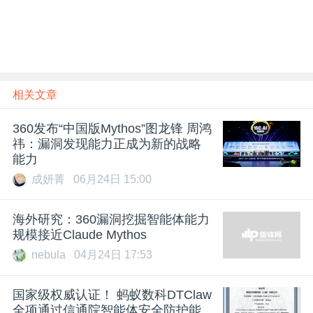
题
爱
相关文章
搞
360发布“中国版Mythos”图龙锋 周鸿
祎：漏洞发现能力正成为新的战略
机
能力
成妍菁
06月24日 15:00
海外研究：360漏洞挖掘智能体能力
规模接近Claude Mythos
nebula
04月24日 17:53
国家级权威认证！ 蚂蚁数科DTClaw
全项通过信通院智能体安全防护能