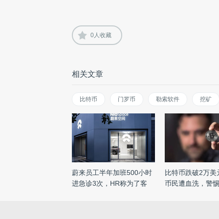
0
人收藏
相关文章
比特币
门罗币
勒索软件
挖矿
蔚来员工半年加班500小时
比特币跌破2万美元
进急诊3次，HR称为了客
币民遭血洗，警
户； ...
...