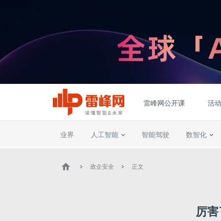
雷峰网公开课
活
业界
人工智能
智能驾驶
数智化
政企安全
正文
厉害