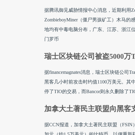
据腾讯御见威胁情报中心消息，近期利用Zomb
ZombieboyMiner（僵尸男孩矿工
地均有中毒电脑分布，广东、江苏、浙江位
门罗币
瑞士区块链公司被盗5000万T
据financemagnates消息，瑞士区块链公司
黑客几小时前攻击时约值1100万美元。其中130
停了TIO的交易，而Bancor则永久删除了TI
加拿大土著民主联盟向黑客
据CCN报道，加拿大土著民主联盟（FSI
加元（约1.5万美元）的比特币，以便重