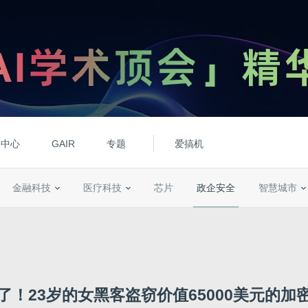
动中心
GAIR
专题
爱搞机
金融科技
医疗科技
芯片
政企安全
智慧城市
了！23岁的女黑客盗窃价值65000美元的加