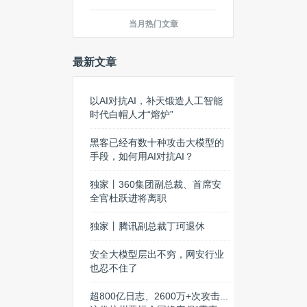
当月热门文章
最新文章
以AI对抗AI，补天锻造人工智能
时代白帽人才“熔炉”
黑客已经有数十种攻击大模型的
手段，如何用AI对抗AI？
独家丨360集团副总裁、首席安
全官杜跃进将离职
独家丨腾讯副总裁丁珂退休
安全大模型层出不穷，网安行业
也忍不住了
超800亿日志、2600万+次攻击...