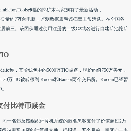
ieboyTools传播的挖矿木马家族有了最新活动，
）木马的感染量约7万台电脑，监测数据表明该病毒非常活跃。在全国各
居前三。该团伙通过使用注册的二级C2域名进行自建矿池挖矿
IO
Trade.io称，其冷钱包中的5000万TIO被盗，现价约值750万美元，
万TIO被转移到 Kucoin和Bancor两个交易所。Kucoin已经暂
O。
支付比特币赎金
N）向一名违反该组织计算机系统的匿名黑客支付了价值超过2万
新获得被黑客加密的计算机文件。据报道，五个月前，黑客向一名