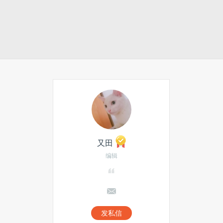
又田
编辑
发私信