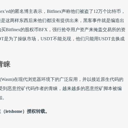
tfinex’ed的匿名博主表示，Bitfinex声称他们被盗了12万个比特币，
但是这两样东西后来他们都没有提供出来，黑客事件就是编造出
去购买Bitfinex的股权币BFX，强行抢夺用户资产来掩盖交易所的资
T是为了操纵市场，USDT不能兑现，他们只能用USDT去换成
客青睐
ly(Wasm)在现代浏览器环境下的广泛应用，并以接近原生代码的
逐渐受到恶意挖矿代码作者的青睐，越来越多的恶意挖矿脚本被编
知。
etshome）授权转载。