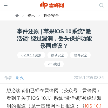
资讯
政企安全
首
事件还原 | 苹果iOS 10系统“激
页
活锁”绕过漏洞，丢失保护功能
形同虚设？
雷
ios10.1.1漏洞
移动安全
硬件安全
iOS绕过
峰
作者：
谢幺
2016/12/05 08:36
网
想必读者们已经在雷锋网（公众号：雷锋网）
公
看到了关于iOS 10.1.1 系统“激活锁”被绕过漏
洞的报道（见于雷锋网昨日报道：《
iOS 10.1