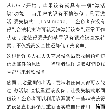
从iOS 7开始，苹果设备就具有一项“激活
题
锁”功能， 当用户的设备不慎被偷，只要激
活"丢失模式”（Lost mode），盗窃者在没有
爱
得到合法机主许可就无法激活设备到正常工作
状态，这使得丢失的苹果设备很难被直接转
搞
卖，不仅提高安全性还降低了失窃率。
机
这也是许多人在丢失苹果设备后都收到钓鱼短
信及邮件的原因——盗窃者试图骗取APPID账
号密码来解锁设备。
然而，此漏洞的出现，意味着任何人都可以绕
过“激活锁”直接重置该设备，让丢失模式形同
虚设！盗窃者可以利用该漏洞将一些非法获得
的设备直接解锁后重新售卖或自行使用。
简而