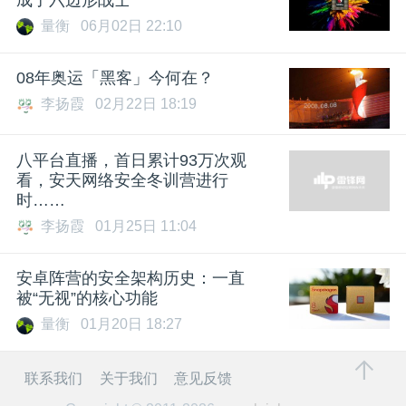
量衡
06月02日 22:10
08年奥运「黑客」今何在？
李扬霞
02月22日 18:19
八平台直播，首日累计93万次观
看，安天网络安全冬训营进行
时……
李扬霞
01月25日 11:04
安卓阵营的安全架构历史：一直
被“无视”的核心功能
量衡
01月20日 18:27
联系我们
关于我们
意见反馈