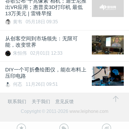
谷歌公布“千兆像素”相机；迪士尼推
出VR应用；惠普卖3D打印机 最低
13万美元 | 雷锋早报
黄韦
05月18日 09:35
从创客空间到市场领先：无限可
能，改变世界
朱恒伟
02月01日 12:33
DIY一个可折叠绘图仪，能在布料上
压印电路
何忞
11月26日 09:51
联系我们
关于我们
意见反馈
Copyright © 2011-2026
www.leiphone.com