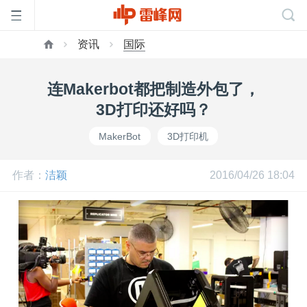
资讯
国际
首
连Makerbot都把制造外包了，
页
3D打印还好吗？
MakerBot
3D打印机
雷
作者：
洁颖
2016/04/26 18:04
峰
网
公