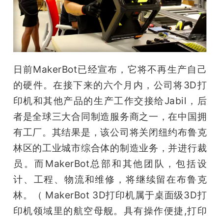
开
课
活
日前MakerBot已经宣布，它将不再生产自己
的硬件。在接下来的六个月内，公司将3D打
动
印机和其他产品的生产工作交接给Jabil，后
者是全球三大合同制造服务商之一，在中国拥
中
有工厂。其结果是，该公司将关闭纽约布鲁克
林区的工业城市综合体的制造业务，并进行裁
心
员。而MakerBot总部和其他团队，包括设
计、工程、物流和维修，将继续留在布鲁克
GAIR
林。（ MakerBot 3D打印机属于桌面级3D打
专
印机领域里的航空母舰。具有操作便捷,打印