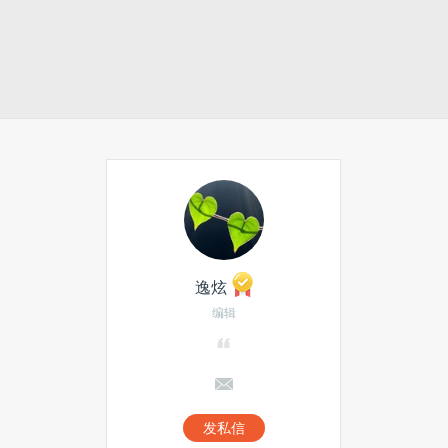
逸炫
编辑
发私信