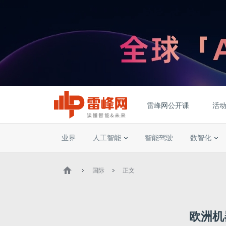
雷峰网公开课
活
业界
人工智能
智能驾驶
数智化
国际
正文
欧洲机