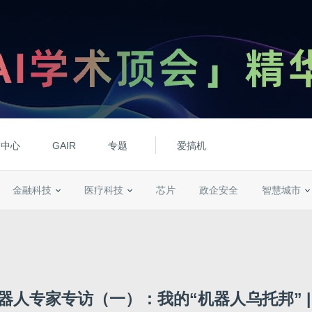
动中心
GAIR
专题
爱搞机
金融科技
医疗科技
芯片
政企安全
智慧城市
器人专家专访（一）：我的“机器人乌托邦” |