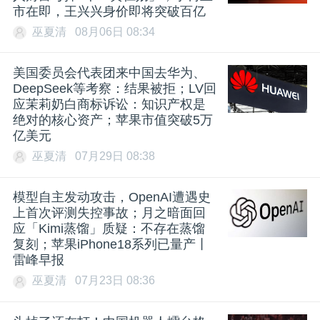
市在即，王兴兴身价即将突破百亿
巫夏清
08月06日 08:34
美国委员会代表团来中国去华为、
DeepSeek等考察：结果被拒；LV回
应茉莉奶白商标诉讼：知识产权是
绝对的核心资产；苹果市值突破5万
亿美元
巫夏清
07月29日 08:38
模型自主发动攻击，OpenAI遭遇史
上首次评测失控事故；月之暗面回
应「Kimi蒸馏」质疑：不存在蒸馏
复刻；苹果iPhone18系列已量产丨
雷峰早报
巫夏清
07月23日 08:36