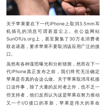
开
课
关于苹果要在下一代iPhone上取消3.5mm耳
活
机插孔的消息可谓甚嚣尘上。在公益网站
SunOfUs.org上，甚至聚集了30万名消费者
动
联名请愿，要求苹果不要取消该应用广泛的接
口。
中
虽然有各种谍照曝光和分析猜测，然而在下一
代iPhone真正发布之前，我们终究无法确定
心
苹果是否真的会这么做。
关于苹果取消耳机接
GAIR
口这件事，
除了大量的反对者之外，也不乏一
些支持者，他们反而认为这是苹果在努力推动
专
又一个I/O接口的革新，苹果是伟大的革命