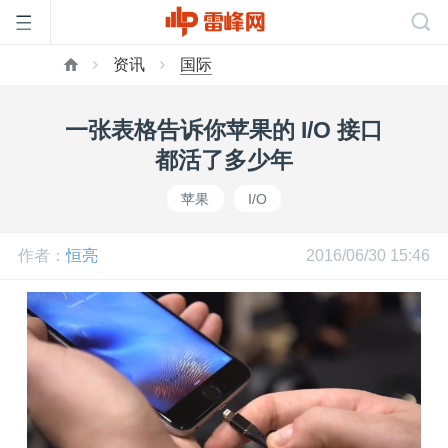
资讯
国际
首
一张表格告诉你苹果的 I/O 接口
页
都活了多少年
苹果
I/O
雷
作者：
恒亮
2016/06/30 15:46
峰
网
公