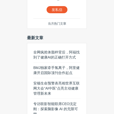
发私信
当月热门文章
最新文章
全网疯抢体脂秤背后，阿福找
到了健康AI的正确打开方式
BMJ独家牵手氢离子，阿里健
康开启国际顶刊合作起点
安顿生命预警表亮相世界互联
网大会“AI中医”点亮主动健康
管理新未来
专访联影智能联席CEO沈定
刚：探索脑影像 AI 的无限可