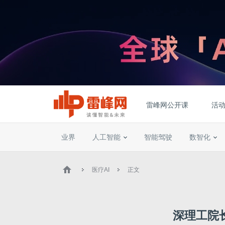
雷峰网公开课
活
业界
人工智能
智能驾驶
数智化
医疗AI
正文
深理工院