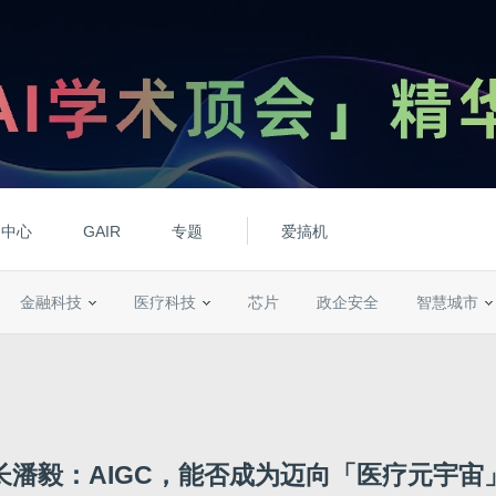
动中心
GAIR
专题
爱搞机
金融科技
医疗科技
芯片
政企安全
智慧城市
长潘毅：AIGC，能否成为迈向「医疗元宇宙