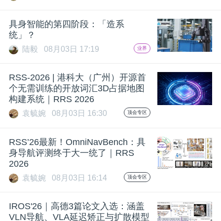
具身智能的第四阶段：「造系
统」？
陆毅
08月03日 17:19
业界
RSS-2026 | 港科大（广州）开源首
个无需训练的开放词汇3D占据地图
构建系统｜RRS 2026
袁毓婉
08月03日 16:30
顶会专区
RSS’26最新！OmniNavBench：具
身导航评测终于大一统了｜RRS
2026
袁毓婉
08月03日 16:14
顶会专区
IROS'26｜高德3篇论文入选：涵盖
VLN导航、VLA延迟矫正与扩散模型