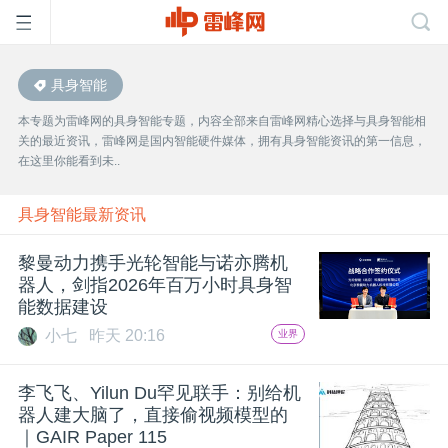
具身智能
首
本专题为雷峰网的具身智能专题，内容全部来自雷峰网精心选择与具身智能相
关的最近资讯，雷峰网是国内智能硬件媒体，拥有具身智能资讯的第一信息，
页
在这里你能看到未..
雷
具身智能最新资讯
黎曼动力携手光轮智能与诺亦腾机
峰
器人，剑指2026年百万小时具身智
能数据建设
网
小七
昨天 20:16
业界
公
李飞飞、Yilun Du罕见联手：别给机
器人建大脑了，直接偷视频模型的
｜GAIR Paper 115