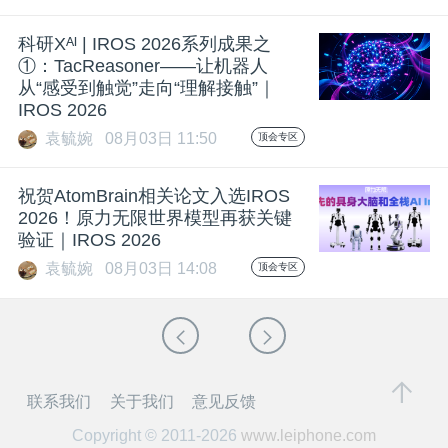
科研Xᴬᴵ | IROS 2026系列成果之
①：TacReasoner——让机器人
从“感受到触觉”走向“理解接触”｜
IROS 2026
袁毓婉
08月03日 11:50
顶会专区
祝贺AtomBrain相关论文入选IROS
2026！原力无限世界模型再获关键
验证｜IROS 2026
袁毓婉
08月03日 14:08
顶会专区
联系我们
关于我们
意见反馈
Copyright © 2011-2026
www.leiphone.com