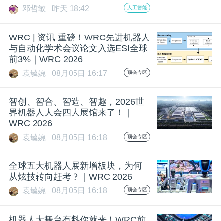
开
邓哲敏
昨天 18:42
人工智能
课
WRC | 资讯 重磅！WRC先进机器人
与自动化学术会议论文入选ESI全球
前3%｜WRC 2026
活
袁毓婉
08月05日 16:17
顶会专区
动
智创、智合、智造、智趣，2026世
界机器人大会四大展馆来了！｜
中
WRC 2026
袁毓婉
08月05日 16:18
顶会专区
心
全球五大机器人展新增板块，为何
从炫技转向赶考？｜WRC 2026
GAIR
袁毓婉
08月05日 16:18
顶会专区
专
机器人大舞台有料你就来！WRC前