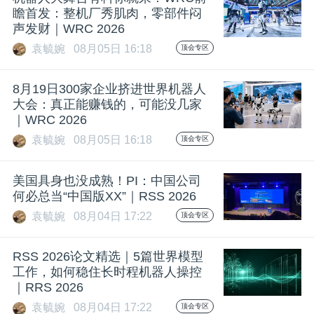
瞻首发：整机厂秀肌肉，零部件闷
题
声发财｜WRC 2026
袁毓婉
08月05日 16:18
顶会专区
爱
8月19日300家企业挤进世界机器人
大会：真正能赚钱的，可能没几家
搞
｜WRC 2026
袁毓婉
08月05日 16:18
顶会专区
机
美国具身也没成熟！PI：中国公司
何必总当“中国版XX”｜RSS 2026
袁毓婉
08月04日 17:22
顶会专区
RSS 2026论文精选｜5篇世界模型
工作，如何稳住长时程机器人操控
｜RRS 2026
袁毓婉
08月04日 17:22
顶会专区