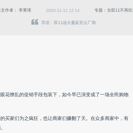
本文作者：
李菁瑛
专题：当双11不再狂
2020-11-12 12:14
导语：双11战火蔓延至云厂商
令人眼花缭乱的促销手段包装下，如今早已演变成了一场全民购物
。
品”的买家们为之疯狂，也让商家们赚翻了天。在众多商家中，有
商。