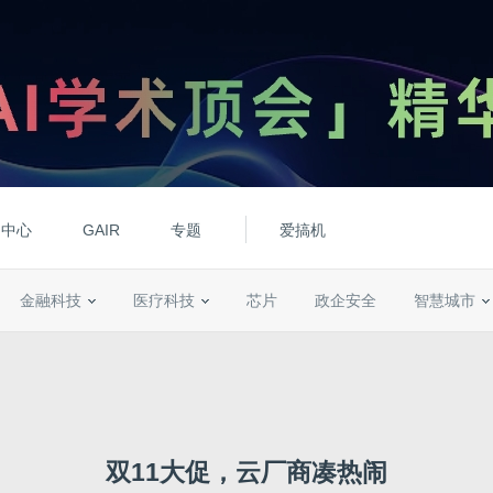
动中心
GAIR
专题
爱搞机
金融科技
医疗科技
芯片
政企安全
智慧城市
双11大促，云厂商凑热闹