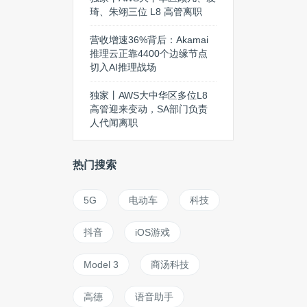
琦、朱翊三位 L8 高管离职
营收增速36%背后：Akamai
推理云正靠4400个边缘节点
切入AI推理战场
独家丨AWS大中华区多位L8
高管迎来变动，SA部门负责
人代闻离职
热门搜索
5G
电动车
科技
抖音
iOS游戏
Model 3
商汤科技
高德
语音助手