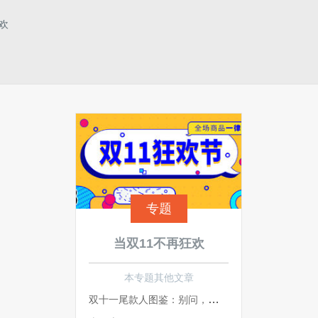
欢
专题
当双11不再狂欢
本专题其他文章
双十一尾款人图鉴：别问，问就是剁过了，在吃圭！