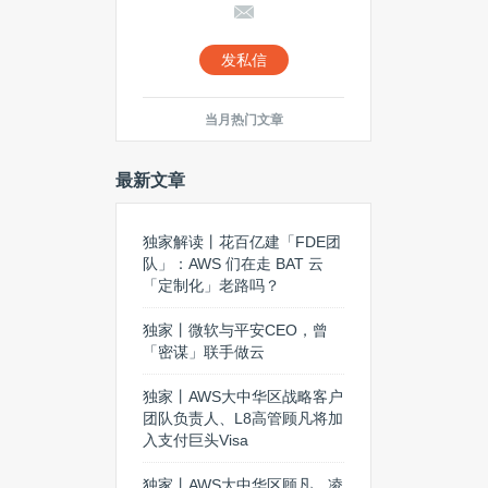
发私信
当月热门文章
最新文章
独家解读丨花百亿建「FDE团
队」：AWS 们在走 BAT 云
「定制化」老路吗？
独家丨微软与平安CEO，曾
「密谋」联手做云
独家丨AWS大中华区战略客户
团队负责人、L8高管顾凡将加
入支付巨头Visa
独家丨AWS大中华区顾凡、凌