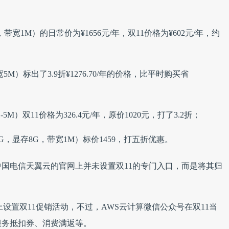
宽1M）的日常价为¥1656元/年，双11价格为¥602元/年，约
M）标出了3.9折¥1276.70/年的价格，比平时购买省
M）双11价格为326.4元/年，原价1020元，打了3.2折；
G，显存8G，带宽1M）标价1459，打五折优惠。
国电信天翼云的官网上并未设置双11的专门入口，而是将其归
设置双11促销活动，不过，AWS云计算微信公众号在双11当
服务抵扣券、消费满返等。