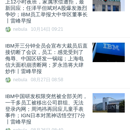
上12小时夜班，家属求偿遭拒，最
新回应；任泽平但斌对A股爆发激烈
争吵；IBM员工举报大中华区董事长
丨雷峰早报
nebula
10月14日 09:21
IBM开三分钟全员会宣布大裁员后直
接切断了会议，员工：感觉受到了
侮辱、中国区研发一锅端；上海电
信大面积崩溃断网；罗永浩将大肆
炒作丨雷峰早报
nebula
08月27日 08:58
IBM中国研发权限突然被全部关闭，
一千多员工被移出公司群组、无法
登录内网；周鸿祎再回应儿童手表
事件；IGN日本对黑神话悟空打7分
丨雷峰早报