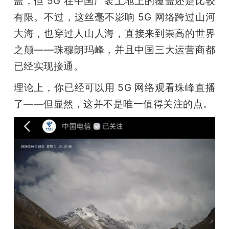
盖，但 5G 在中国广袤土地上的覆盖还是比较
开
有限。不过，这丝毫不影响 5G 网络跨过山河
大海，也穿过人山人海，直接来到崇高的世界
课
之颠——珠穆朗玛峰，并且中国三大运营商都
活
已经实现接通。
理论上，你已经可以用 5G 网络观看珠峰直播
动
了——但显然，这并不是唯一值得关注的点。
中
心
GAIR
专