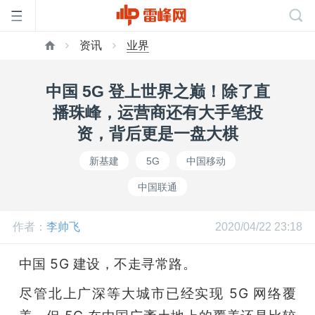
资讯
业界
首
中国 5G 登上世界之巅！除了直
页
播珠峰，运营商还有大手笔投
资，背后更是一盘大棋
雷
新基建
5G
中国移动
中国联通
峰
作者：
李帅飞
2020/04/22 23:18
网
中国 5G 建设，不走寻常路。 
公
尽管北上广深等大城市已经实现 5G 网络覆