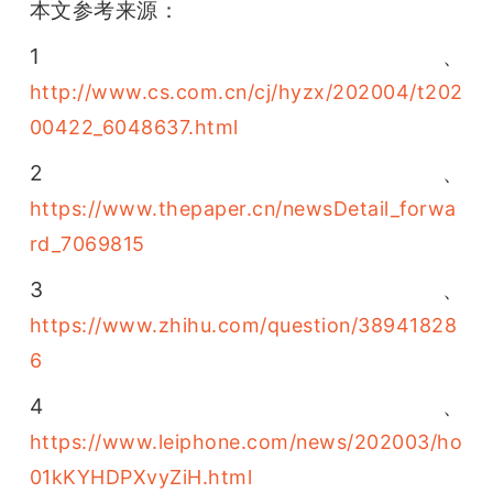
本文参考来源：
1、
http://www.cs.com.cn/cj/hyzx/202004/t202
00422_6048637.html
2、
https://www.thepaper.cn/newsDetail_forwa
rd_7069815
3、
https://www.zhihu.com/question/38941828
6
4、
https://www.leiphone.com/news/202003/ho
01kKYHDPXvyZiH.html