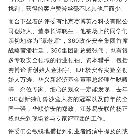
挑剔，获得的客户赞誉丝毫不比其他厂商少。
题
而台下坐着的评委有北京赛博英杰科技有限公
爱
司创始人、董事长谭晓生，他被场上的同学们
亲切地称为“谭老师”，360政企安全集团首席
搞
战略官潘柱廷，360集团副总裁张伟，也有很
多专攻安全领域的行业领袖、资本猎手，包括
机
赛博谛听创始人金湘宇、IDF极安客实验室创
始人万涛、华兴新经济基金董事总经理牛晓毅
等十余位专家。细心的观众一定能发现，去年
ISC创新独角兽沙盒大赛的冠军以及前年的全
国十强，华顺信安的郑政、江苏易安联的杨正
权也来到现场参与专家评审团的工作。
评委们会敏锐地捕捉到创业者路演中提及的或