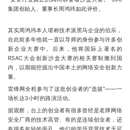
开
集团创始人、董事长周鸿祎如此评价。
课
其实周鸿祎本人堪称技术派黑马企业的伯乐，
活
在此前多年他就一直以导师的身份参与许多创
新企业大赛中。后来，他将国际上著名的
动
RSAC大会创新沙盒大赛的相关赛制搬到国
内，以期能挖掘出中国本土的网络安全创新力
中
量。
心
雷锋网全程参与了这批创业者的“选拔”——一
场长达3小时的路演活动。
GAIR
据观察，台上的创业者有很多曾经是老牌网络
安全厂商的技术高管、有的是连续创业者，还
专
有很多年轻的面孔，他们的学历背景技术无可