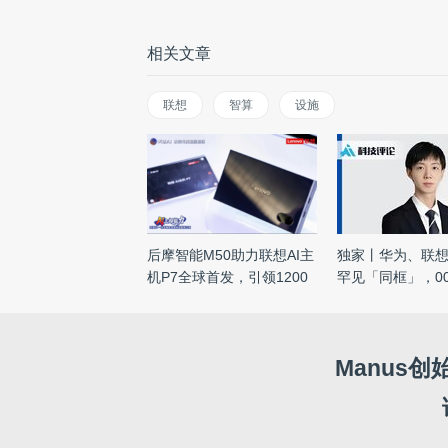
相关文章
联想
智算
设施
后摩智能M50助力联想AI主
独家丨华为、联
机P7全球首发，引领1200
罕见「同框」，0
亿级 ...
...
Manus