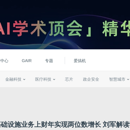
动中心
GAIR
专题
爱搞机
金融科技
医疗科技
芯片
政企安全
智慧城市
础设施业务上财年实现两位数增长 刘军解