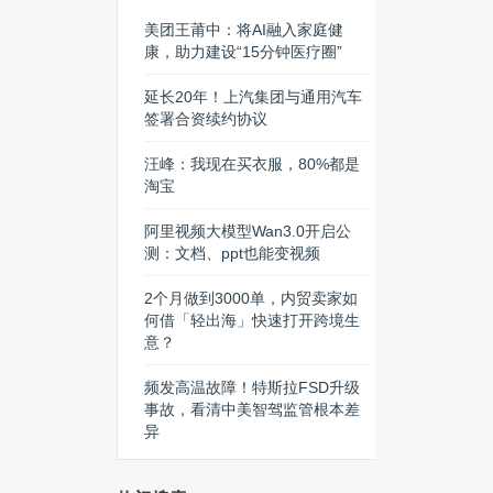
美团王莆中：将AI融入家庭健
康，助力建设“15分钟医疗圈”
延长20年！上汽集团与通用汽车
签署合资续约协议
汪峰：我现在买衣服，80%都是
淘宝
阿里视频大模型Wan3.0开启公
测：文档、ppt也能变视频
2个月做到3000单，内贸卖家如
何借「轻出海」快速打开跨境生
意？
频发高温故障！特斯拉FSD升级
事故，看清中美智驾监管根本差
异