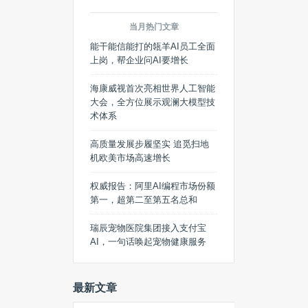
当月热门文章
能干能信能打的瓴羊AI员工全面
上岗，帮企业问AI要增长
海康威视首次亮相世界人工智能
大会，全方位展示观澜大模型技
术体系
高质量发展步履坚实 追觅扫地
机欧美市场高速增长
权威报告：阿里AI编程市场份额
第一，超第二至第五名总和
瑞辰宠物医院集团接入支付宝
AI，一句话唤起宠物健康服务
最新文章