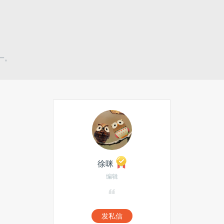
一。
徐咪
编辑
发私信