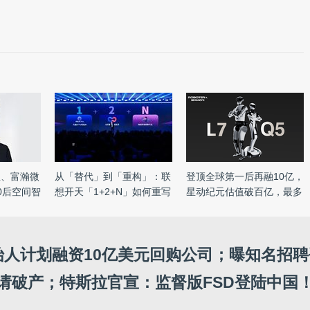
想、富瀚微
从「替代」到「重构」：联
登顶全球第一后再融10亿，
0后空间智
想开天「1+2+N」如何重写
星动纪元估值破百亿，最多
信 ...
...
创始人计划融资10亿美元回购公司；曝知名招
请破产；特斯拉官宣：监督版FSD登陆中国