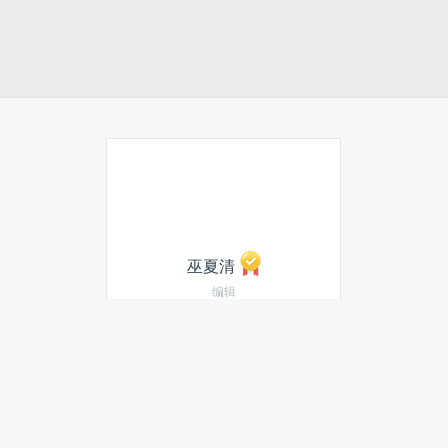
巫夏清
编辑
发私信