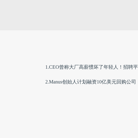
1.CEO曾称大厂高薪惯坏了年轻人！招聘
2.Manus创始人计划融资10亿美元回购公司
3.山姆超市，突然被曝！网友：像在吃自助
4.特斯拉官宣：监督版FSD登陆中国！
5.为何小米汽车要执着于纽北刷圈？CTO 