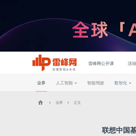
雷峰网公开课
活
业界
人工智能
智能驾驶
数智化
业界
正文
联想中国基