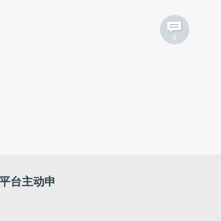
0
聘平台主动申
！