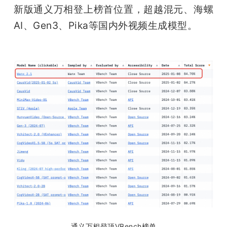
开
新版通义万相登上榜首位置，超越混元、海螺
AI、Gen3、Pika等国内外视频生成模型。
课
活
动
中
心
GAIR
专
通义万相登顶VBench榜单