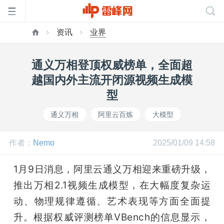
资讯
业界
首
通义万相登顶权威榜单，全面超
页
越国内外主流开闭源视频生成模
型
雷
通义万相
阿里云百炼
大模型
峰
作者：
Nemo
2025/01/09 14:58
网
1月9日消息，阿里云通义万相迎来重磅升级，
推出万相2.1视频生成模型，在大幅度复杂运
公
动、物理规律遵循、艺术表现等方面全面提
升。根据权威评测榜单VBench的信息显示，