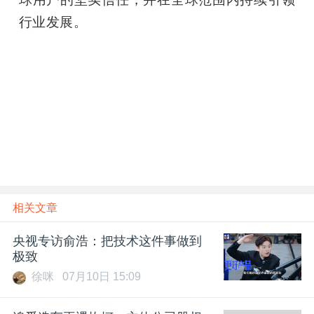
行业发展。
题
爱
搞
机
相关文章
央视专访俞浩：把技术这件事做到
极致
徐咪
07月10日 15:09