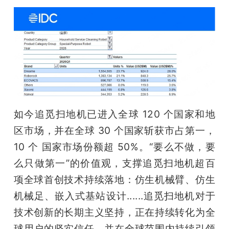
开
课
活
动
如今追觅扫地机已进入全球 120 个国家和地
中
区市场，并在全球 30 个国家斩获市占第一，
10 个 国家市场份额超 50%。“要么不做，要
心
么只做第一”的价值观，支撑追觅扫地机超百
项全球首创技术持续落地：仿生机械臂、仿生
GAIR
机械足、嵌入式基站设计......追觅扫地机对于
技术创新的长期主义坚持，正在持续转化为全
专
球用户的坚实信任，并在全球范围内持续引领