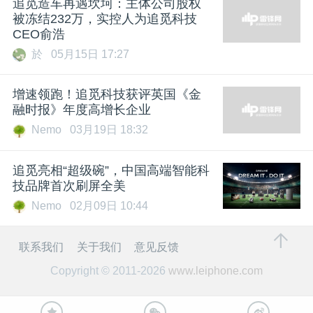
追觅造车再遇坎坷：主体公司股权
被冻结232万，实控人为追觅科技
CEO俞浩
於
05月15日 17:27
增速领跑！追觅科技获评英国《金
融时报》年度高增长企业
Nemo
03月19日 18:32
追觅亮相“超级碗”，中国高端智能科
技品牌首次刷屏全美
Nemo
02月09日 10:44
联系我们
关于我们
意见反馈
Copyright © 2011-2026
www.leiphone.com