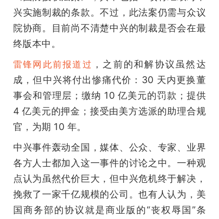
开
兴实施制裁的条款。不过，此法案仍需与众议
院协商。目前尚不清楚中兴的制裁是否会在最
课
终版本中。
活
，之前的和解协议虽然达
雷锋网此前报道过
成，但中兴将付出惨痛代价：30 天内更换董
动
事会和管理层；缴纳 10 亿美元的罚款；提供 
4 亿美元的押金；接受由美方选派的助理合规
中
官，为期 10 年。
中兴事件轰动全国，媒体、公众、专家、业界
心
各方人士都加入这一事件的讨论之中。一种观
点认为虽然代价巨大，但中兴危机终于解决，
GAIR
挽救了一家千亿规模的公司。也有人认为，美
专
国商务部的协议就是商业版的“丧权辱国”条