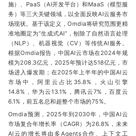
施）、PaaS（AI开发平台）和MaaS（模型服
题
务）等三大关键领域，以全面反映AI云服务市
场现状。基于该定义，Omdia将研究范围更精
爱
准地圈定为“生成式AI”，刨除了自然语言处理
（NLP）、机器视觉（CV）等传统AI服务。
搞
根据Omdia报告，中国AI云市场在2024年规
模为208.3亿元，2025年预计达518亿元，市
机
场进入爆发期；在2025年上半年的中国AI云
市场中，阿里云占比35.8%，火山引擎
14.8%，华为云13.1%，腾讯云7%，百度云
6.1%，前五名总和超整个市场的75%。
Omdia预测，2025年到2030年，中国AI云
市场复合年增长率（CAGR）为26.8%，未来
AI云的增长将由多Agents合作、上下文工