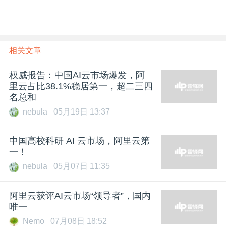
相关文章
权威报告：中国AI云市场爆发，阿
里云占比38.1%稳居第一，超二三四
名总和
nebula
05月19日 13:37
中国高校科研 AI 云市场，阿里云第
一！
nebula
05月07日 11:35
阿里云获评AI云市场“领导者”，国内
唯一
Nemo
07月08日 18:52