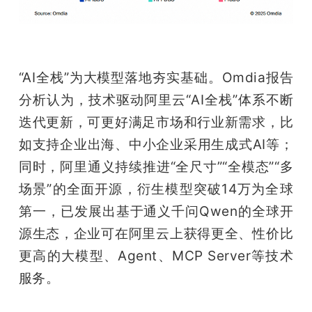
“AI全栈”为大模型落地夯实基础。Omdia报告
分析认为，技术驱动阿里云“AI全栈”体系不断
迭代更新，可更好满足市场和行业新需求，比
如支持企业出海、中小企业采用生成式AI等；
同时，阿里通义持续推进“全尺寸”“全模态”“多
场景”的全面开源，衍生模型突破14万为全球
第一，已发展出基于通义千问Qwen的全球开
源生态，企业可在阿里云上获得更全、性价比
更高的大模型、Agent、MCP Server等技术
服务。