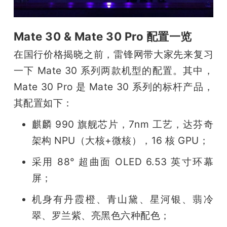
题
Mate 30 & Mate 30 Pro 配置一览
爱
在国行价格揭晓之前，雷锋网带大家先来复习
一下 Mate 30 系列两款机型的配置。其中，
搞
Mate 30 Pro 是 Mate 30 系列的标杆产品，
其配置如下：
机
麒麟 990 旗舰芯片，7nm 工艺，达芬奇
架构 NPU（大核+微核），16 核 GPU；
采用 88° 超曲面 OLED 6.53 英寸环幕
屏；
机身有丹霞橙、青山黛、星河银、翡冷
翠、罗兰紫、亮黑色六种配色；