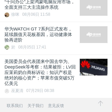
“千问办公”上架鸿蒙电脑应用市场，
全面支持三大主流操作系统
徐咪
08月06日 11:58
华为WATCH GT 7系列正式发布，
延续颜值天花板基因，运动健康体
验再进阶
於
08月05日 17:41
美国委员会代表团来中国去华为、
DeepSeek等考察：结果被拒；LV回
应茉莉奶白商标诉讼：知识产权是
绝对的核心资产；苹果市值突破5万
亿美元
巫夏清
07月29日 08:38
联系我们
关于我们
意见反馈