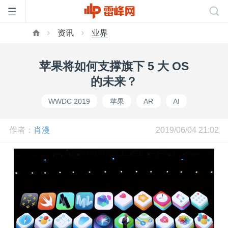
资讯
业界
首
苹果将如何支撑旗下 5 大 OS
页
的未来？
WWDC 2019
苹果
AR
AI
雷
作者：
肖漫
2019/06/04 21:02
峰
网
公