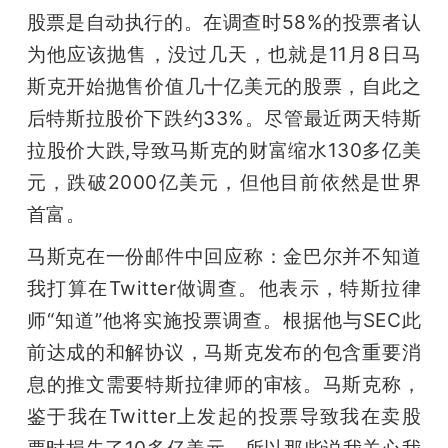
股票是自动执行的。在调查时58%的投票者认
题
为他应该抛售，没过几天，也就是11月8日马
斯克开始抛售价值几十亿美元的股票，自此之
爱
后特斯拉股价下跌约33%。尽管最近两天特斯
拉股价大跌,导致马斯克的财富缩水130多亿美
搞
元，跌破2000亿美元，但他目前依然是世界
首富。
机
马斯克在一份邮件中回应称：金巴尔并不知道
我打算在Twitter做调查。他表示，特斯拉律
师“知道”他将实施投票调查。根据他与SEC此
前达成的和解协议，马斯克发布的包含重要消
息的推文需要特斯拉律师的审核。马斯克称，
鉴于我在Twitter上发起的投票导致我在卖股
票时损失了10多亿美元，所以那些说我关心我