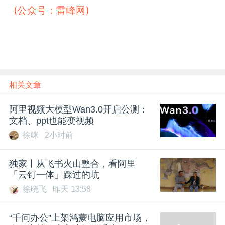
(公众号：雷峰网)
雷峰网
相关文章
阿里视频大模型Wan3.0开启公测：
文档、ppt也能变视频
徐咪
2小时前
独家丨从飞书火山整合，看阿里
「云钉一体」踩过的坑
徐晓飞
昨天 13:58
“千问办公”上架鸿蒙电脑应用市场，