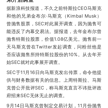
开
据新浪科技报道，不久之前特斯拉CEO马斯克
课
和他的兄弟金布尔·马斯克（Kimbal Musk）
曾抛售股票，SEC对此展开调查，因为抛售可
活
能违反了内幕交易法。据报道，去年金布尔曾
抛售特斯拉股票，价值1.08亿美元。抛售前一
动
天马斯克曾在Twitter发起调查，问粉丝他是
否应该抛售所持特斯拉股份的10%。从去年开
中
始SEC就对此事展开调查。
SEC于11月16日向马斯克发出传票，命令他提
心
供与财务数据有关的信息。上周特斯拉、马斯
克曾公开批评SEC，称马斯克直言不讳批评政
GAIR
府招来SEC无休无止的调查。
专
9月14日马斯克曾制定交易计划，11月份抛售