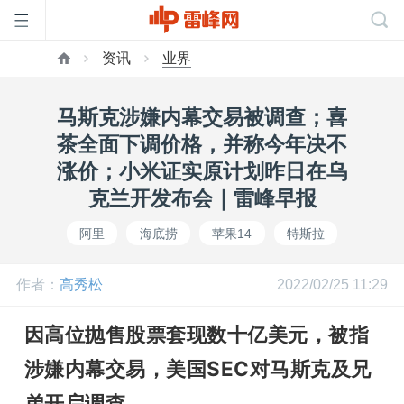
资讯
业界
首
马斯克涉嫌内幕交易被调查；喜
页
茶全面下调价格，并称今年决不
涨价；小米证实原计划昨日在乌
雷
克兰开发布会｜雷峰早报
阿里
海底捞
苹果14
特斯拉
峰
作者：
高秀松
2022/02/25 11:29
网
因高位抛售股票套现数十亿美元，被指
公
涉嫌内幕交易，美国SEC对马斯克及兄
弟开启调查