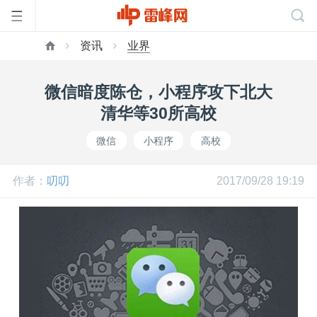
资讯
业界
首
微信暗度陈仓，小程序攻下北大
页
清华等30所高校
微信
小程序
高校
雷
作者：
叨叨
2017/09/28 19:19
峰
网
公