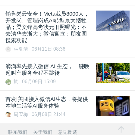
销售岗最安全！Meta裁员8000人，
开发岗、管理岗成AI转型最大牺牲
品；梁文锋高考状元旧照曝光：不
去清华去浙大；微信官宣：朋友圈
搜索功能
巫夏清
06月11日 08:36
滴滴率先接入微信 AI 生态，一键唤
起叫车服务全程不跳转
於
06月09日 15:09
首发|美团接入微信AI生态，将提供
本地生活等AI服务体验
周应梅
06月08日 21:44
联系我们
关于我们
意见反馈