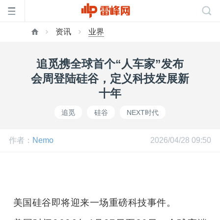
资讯
业界
首
追觅携全球首个“人车家”发布
页
会周登陆硅谷，定义科技发展新
十年
雷
追觅
硅谷
NEXT时代
峰
作者：
Nemo
2026/04/28 09:50
网
公
美国硅谷即将迎来一场重磅科技事件。