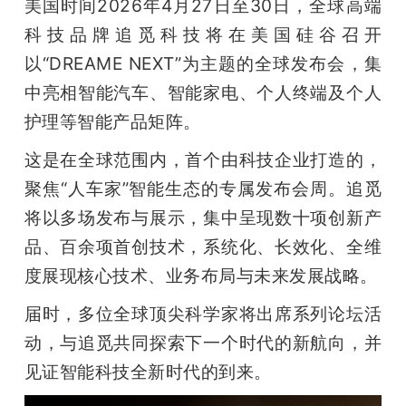
开
美国时间2026年4月27日至30日，全球高端
科技品牌追觅科技将在美国硅谷召开
课
以“DREAME NEXT”为主题的全球发布会，集
中亮相智能汽车、智能家电、个人终端及个人
活
护理等智能产品矩阵。
这是在全球范围内，首个由科技企业打造的，
动
聚焦“人车家”智能生态的专属发布会周。追觅
将以多场发布与展示，集中呈现数十项创新产
中
品、百余项首创技术，系统化、长效化、全维
度展现核心技术、业务布局与未来发展战略。
心
届时，多位全球顶尖科学家将出席系列论坛活
GAIR
动，与追觅共同探索下一个时代的新航向，并
见证智能科技全新时代的到来。
专