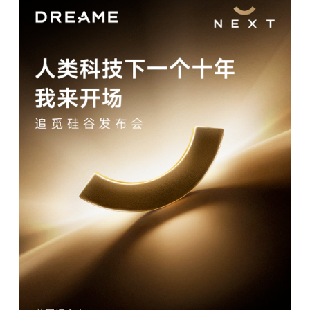
题
爱
搞
机