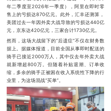
年二季度至2026年一季度），阿里在即时零
题
售上的亏损达870亿元。此外，汇丰还测算，
美团过去一年因外卖大战导致的亏损达440亿
爱
元，京东达420亿元，三家合计1730亿元。
搞
然而，这场大战留下的“后遗症”不仅在财务数
据上。据媒体报道，目前全国从事即时配送的
机
骑手已接近2000万人，其中仅去年外卖大战
就新增超800万。但随着补贴退潮、订单收
缩，多余的骑手正被困在收入系统性下降的行
业里，为这场混战“买单”。