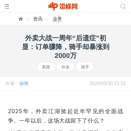
资讯
业界
首
外卖大战一周年“后遗症”初
页
显：订单骤降，骑手却暴涨到
2000万
雷
美团
外卖
骑手
峰
作者：
徐咪
2026/05/30 15:33
网
2025年，外卖江湖掀起近年罕见的全面战
公
争。一年以后，这场大战留下了什么？