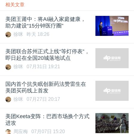
相关文章
美团王莆中：将AI融入家庭健康，
助力建设“15分钟医疗圈”
徐咪
昨天 18:26
美团联合苏州正式上线“等灯停表”，
即日起在全国20城落地试点
徐咪
07月31日 19:21
国内首个抗失眠创新药法赞雷生在
美团买药线上首发
徐咪
07月27日 20:17
美团Keeta变阵：巴西市场换个方式
进攻
周应梅
07月07日 15:20