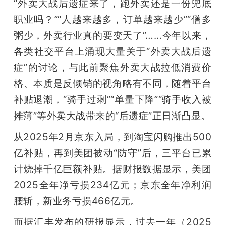
开
“外卖大战后遗症来了，跑外卖还是一份兜底
职业吗？”“人越来越多，订单越来越少”“僧多
课
粥少，外卖行业真的要变天了”……今年以来，
各类社交平台上涌现大量关于“外卖大战后遗
活
症”的讨论，与此前聚焦外卖大战拉低消费价
格、本质是反倾销的视角略有不同，随着平台
动
补贴退潮，“骑手过剩”“单量下降”“骑手收入被
摊薄”等外卖大战带来的“后遗症”正日渐凸显。
中
从2025年2月京东入局，到淘宝闪购推出500
亿补贴，再到美团被动“防守”后，三平台已累
心
计烧掉千亿巨额补贴。据财报数据显示，美团
GAIR
2025全年净亏损234亿元；京东全年净利润
腰斩，新业务亏损466亿元。
专
而据汇丰发布的研报显示，过去一年（2025