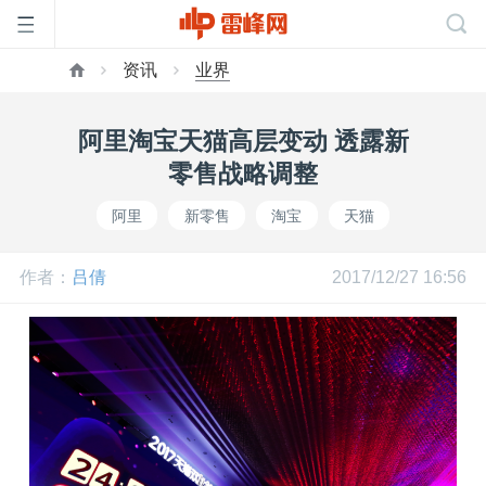
资讯
业界
首
阿里淘宝天猫高层变动 透露新
页
零售战略调整
阿里
新零售
淘宝
天猫
雷
作者：
吕倩
2017/12/27 16:56
峰
网
公