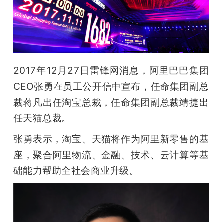
开
课
活
2017年12月27日雷锋网消息，阿里巴巴集团
CEO张勇在员工公开信中宣布，任命集团副总
动
裁蒋凡出任淘宝总裁，任命集团副总裁靖捷出
任天猫总裁。
中
张勇表示，淘宝、天猫将作为阿里新零售的基
心
座，聚合阿里物流、金融、技术、云计算等基
础能力帮助全社会商业升级。
GAIR
专