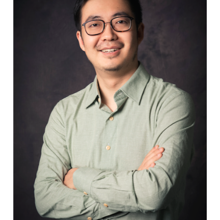
题
爱
搞
机