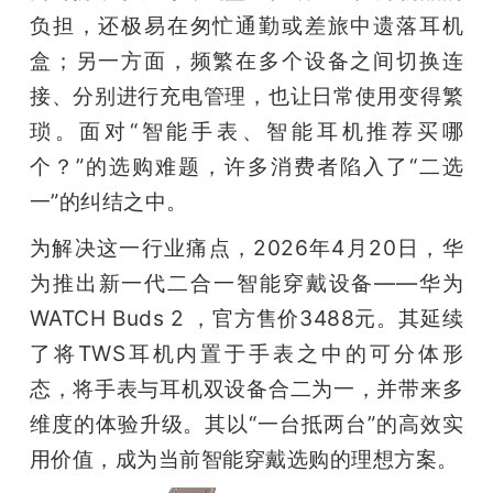
开
负担，还极易在匆忙通勤或差旅中遗落耳机
盒；另一方面，频繁在多个设备之间切换连
课
接、分别进行充电管理，也让日常使用变得繁
琐。面对“智能手表、智能耳机推荐买哪
活
个？”的选购难题，许多消费者陷入了“二选
一”的纠结之中。
动
为解决这一行业痛点，2026年4月20日，华
中
为推出新一代二合一智能穿戴设备——华为
WATCH Buds 2 ，官方售价3488元。其延续
心
了将TWS耳机内置于手表之中的可分体形
态，将手表与耳机双设备合二为一，并带来多
GAIR
维度的体验升级。其以“一台抵两台”的高效实
用价值，成为当前智能穿戴选购的理想方案。
专