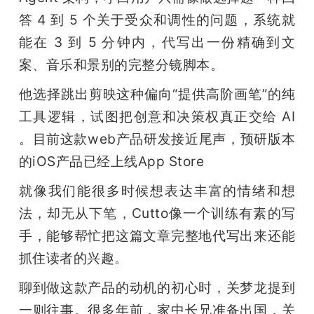
答 4 到 5 个关于受众和调性的问题，系统就
题
能在 3 到 5 分钟内，代写出一份精确到文
案、音乐和景别的完整分镜脚本。
爱
他选择跳出剪映这种偏向“提供高阶画笔”的纯
搞
工具逻辑，试图把创意和决策权真正交给 AI 
。目前这款web产品研发接近尾声，预研版本
机
的iOS产品已经上线App Store
就像我们能很多时候想表达丰富的情绪和想
法，却无从下笔，Cutto像一个训练有素的写
手，能够帮忙把这篇文章完整地代写出来还能
抓住读者的兴趣。
聊到做这款产品的动机的初心时，关梦龙提到
一则往事。很多年前，家中长兄准备出国，关