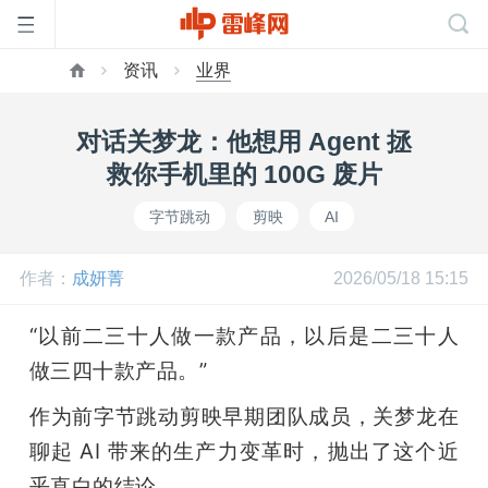
资讯
业界
首
对话关梦龙：他想用 Agent 拯
页
救你手机里的 100G 废片
字节跳动
剪映
AI
雷
作者：
成妍菁
2026/05/18 15:15
峰
“以前二三十人做一款产品，以后是二三十人
网
做三四十款产品。”
作为前字节跳动剪映早期团队成员，关梦龙在
公
聊起 AI 带来的生产力变革时，抛出了这个近
乎直白的结论。