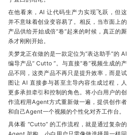
开
在他看来，AI 让代码生产力实现飞跃，但这
课
并不意味着创业变容易了。相反，当市面上的
产品供给开始成倍“卷”起来的时候，真正的厮
活
杀才刚刚开始。
关梦龙正在做的是一款定位为“表达助手”的 AI 
动
编导产品“ Cutto ”。与直接“卷”视频生成的产
品不同，这类产品不再只是提升效率，而是试
中
图让 AI 直接参与甚至主导内容生成过程，人
心
更多承担牵引和控制的角色。将小白用户的创
作流程用Agent方式重新做一遍，提供创作者
GAIR
和自己Agent一个视频的个性化对齐工作台。
具体看 “Cutto” 的工作流程，就是通过复杂的 
专
Agent 架构，小白用户只需像做选择题一样回