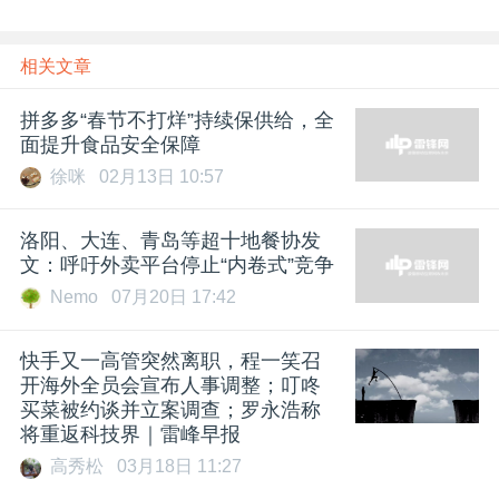
相关文章
拼多多“春节不打烊”持续保供给，全
面提升食品安全保障
徐咪
02月13日 10:57
洛阳、大连、青岛等超十地餐协发
文：呼吁外卖平台停止“内卷式”竞争
Nemo
07月20日 17:42
快手又一高管突然离职，程一笑召
开海外全员会宣布人事调整；叮咚
买菜被约谈并立案调查；罗永浩称
将重返科技界｜雷峰早报
高秀松
03月18日 11:27