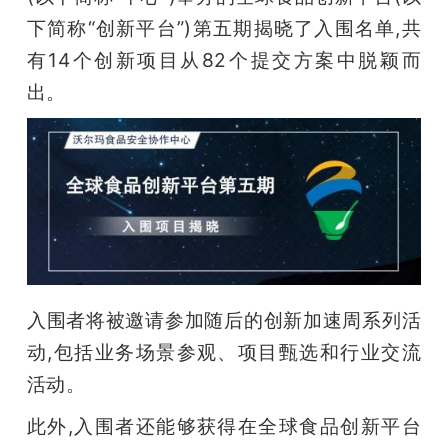
开
下简称“创新平台”)第五期揭晓了入围名单,共
有14个创新项目从82个提交方案中脱颖而
课
出。
活
动
中
心
入围者将被邀请参加随后的创新加速周系列活
动,包括业务场景参观、项目甄选和行业交流
GAIR
活动。
专
此外,入围者还能够获得在全球食品创新平台