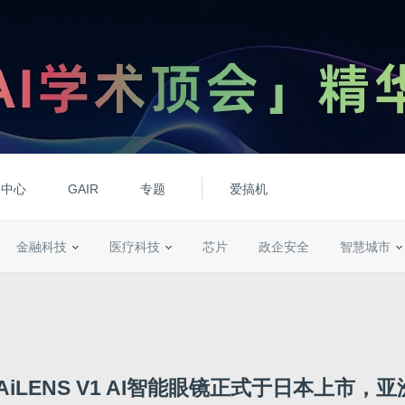
动中心
GAIR
专题
爱搞机
金融科技
医疗科技
芯片
政企安全
智慧城市
R AiLENS V1 AI智能眼镜正式于日本上市