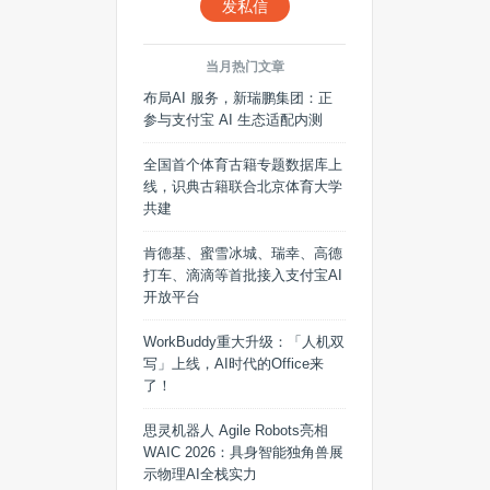
发私信
当月热门文章
布局AI 服务，新瑞鹏集团：正
参与支付宝 AI 生态适配内测
全国首个体育古籍专题数据库上
线，识典古籍联合北京体育大学
共建
肯德基、蜜雪冰城、瑞幸、高德
打车、滴滴等首批接入支付宝AI
开放平台
WorkBuddy重大升级：「人机双
写」上线，AI时代的Office来
了！
思灵机器人 Agile Robots亮相
WAIC 2026：具身智能独角兽展
示物理AI全栈实力